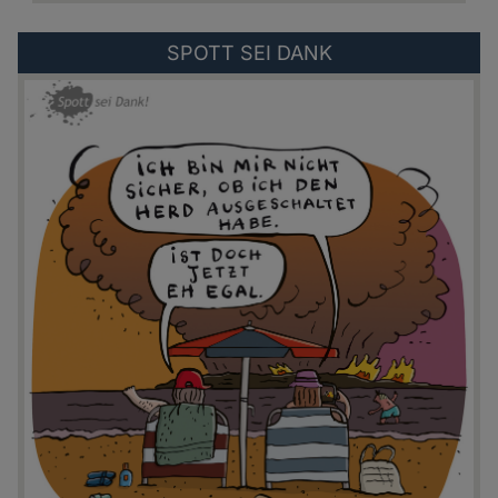
Externer
SPOTT SEI DANK
Link
zu:
https://spottseidank.de