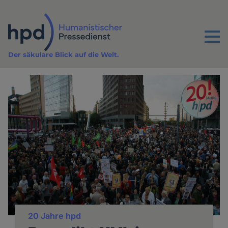
Direkt
zum
Inhalt
Menu
Der säkulare Blick auf die Welt.
20 Jahre hpd