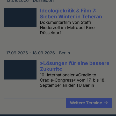
12.09.2026
Düsseldorf
Datum
Ort
Ideologiekritik & Film 7:
Sieben Winter in Teheran
Dokumentarfilm von Steffi
Niederzoll im Metropol Kino
Düsseldorf
17.09.2026 - 18.09.2026
Berlin
Datum
Ort
»Lösungen für eine bessere
Zukunft«
10. Internationaler «Cradle to
Cradle-Congress« vom 17. bis 18.
September an der TU Berlin
Weitere Termine