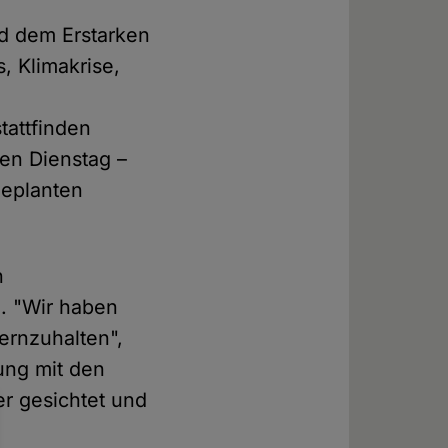
d dem Erstarken
 Klimakrise,
e
tattfinden
nen Dienstag –
geplanten
n
. "Wir haben
ernzuhalten",
ung mit den
r gesichtet und