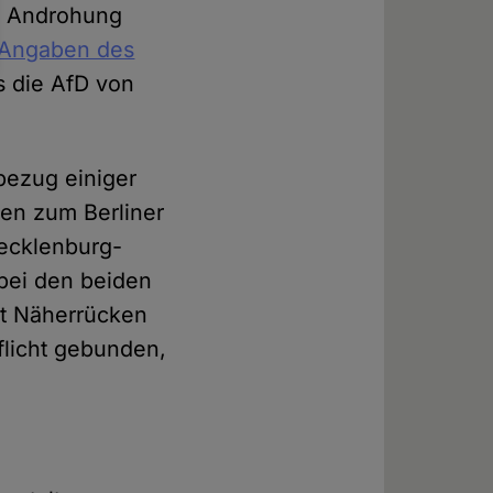
ne Androhung
Angaben des
s die AfD von
bezug einiger
en zum Berliner
ecklenburg-
bei den beiden
it Näherrücken
pflicht gebunden,