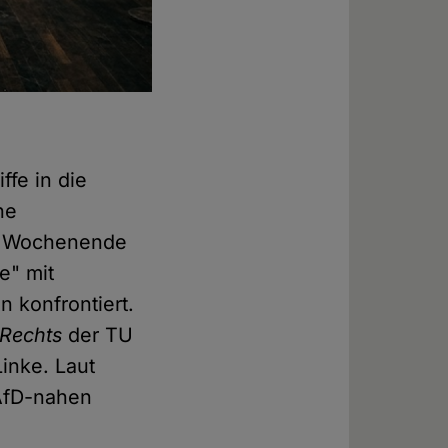
ffe in die
he
n Wochenende
e" mit
n konfrontiert.
 Rechts
der TU
inke. Laut
AfD-nahen