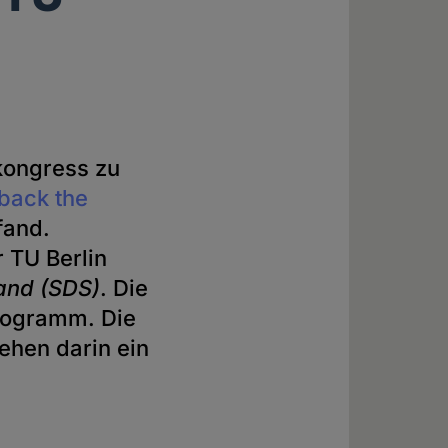
kongress zu
back the
fand.
 TU Berlin
and (SDS)
. Die
Programm. Die
sehen darin ein