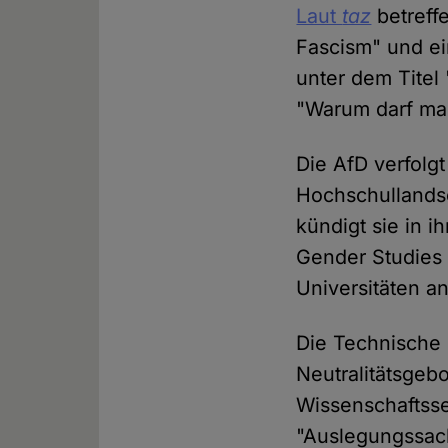
Laut
taz
betreffe
Fascism" und e
unter dem Titel 
"Warum darf ma
Die AfD verfolg
Hochschullandsc
kündigt sie in i
Gender Studies 
Universitäten an
Die Technische U
Neutralitätsgebo
Wissenschaftsse
"Auslegungssach