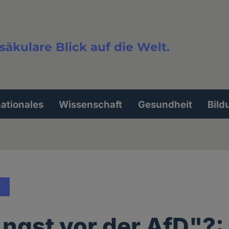
säkulare Blick auf die Welt.
extsuche
nationales
Wissenschaft
Gesundheit
Bild
T
ngst vor der AfD"?: