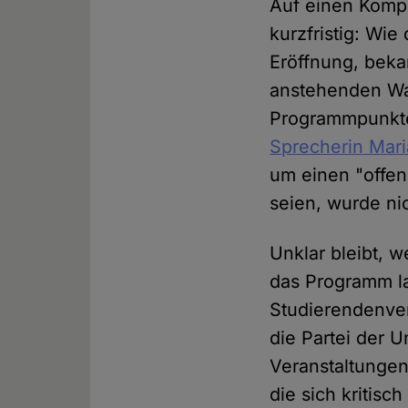
Auf einen Kompr
kurzfristig: Wie
Eröffnung, beka
anstehenden Wah
Programmpunkte
Sprecherin Mari
um einen "offen
seien, wurde ni
Unklar bleibt, w
das Programm l
Studierendenver
die Partei der U
Veranstaltungen
die sich kritis