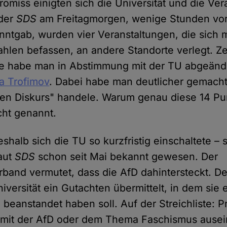
omiss einigten sich die Universität und die Vera
 der
SDS
am Freitagmorgen, wenige Stunden vo
nntgab, wurden vier Veranstaltungen, die sich 
len befassen, an andere Standorte verlegt. Z
 habe man in Abstimmung mit der TU abgeänd
a Trofimov
. Dabei habe man deutlicher gemacht
en Diskurs" handele. Warum genau diese 14 Pu
cht genannt.
eshalb sich die TU so kurzfristig einschaltete – s
aut
SDS
schon seit Mai bekannt gewesen. Der
band vermutet, dass die AfD dahintersteckt. 
niversität ein Gutachten übermittelt, in dem sie 
 beanstandet haben soll. Auf der Streichliste:
ch mit der AfD oder dem Thema Faschismus ause