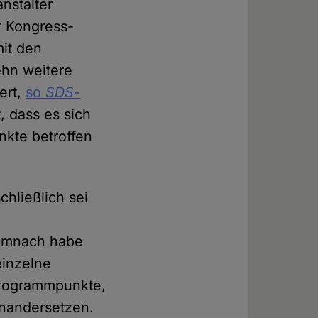
nstalter
r Kongress-
mit den
ehn weitere
ert,
so
SDS
-
, dass es sich
nkte betroffen
chließlich sei
Demnach habe
einzelne
 Programmpunkte,
inandersetzen.