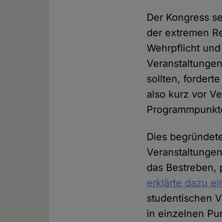
Der Kongress s
der extremen R
Wehrpflicht und
Veranstaltungen
sollten, forder
also kurz vor V
Programmpunkte
Dies begründete
Veranstaltungen
das Bestreben, 
erklärte dazu e
studentischen V
in einzelnen Pu