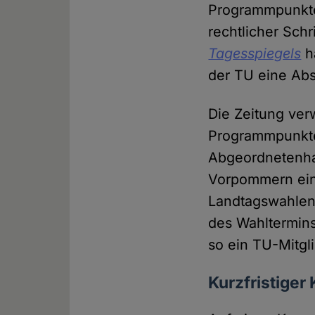
Programmpunkte,
rechtlicher Sch
Tagesspiegels
h
der TU eine Abs
Die Zeitung ver
Programmpunkte
Abgeordnetenha
Vorpommern ein
Landtagswahlen
des Wahltermins 
so ein TU-Mitg
Kurzfristige