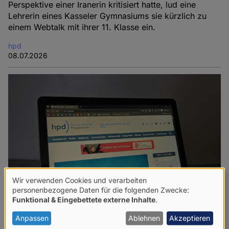
Perspektive einer Iranerin kritisiert hatte, lud eine
Lehrerin eines Kasseler Gymnasiums sie kürzlich zu
einem Webtalk mit ihrer 11. Klasse ein.
hpd
08.07.2026
Wir verwenden Cookies und verarbeiten
Verwendung
personenbezogene Daten für die folgenden Zwecke:
Funktional & Eingebettete externe Inhalte
.
von
personenbezogenen
Anpassen
Ablehnen
Akzeptieren