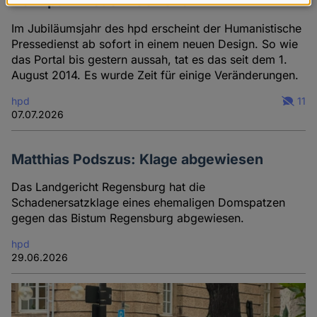
Der hpd in neuem Gewand
Daten
und
Im Jubiläumsjahr des hpd erscheint der Humanistische
Pressedienst ab sofort in einem neuen Design. So wie
Cookies
das Portal bis gestern aussah, tat es das seit dem 1.
August 2014. Es wurde Zeit für einige Veränderungen.
hpd
11
07.07.2026
Matthias Podszus: Klage abgewiesen
Das Landgericht Regensburg hat die
Schadenersatzklage eines ehemaligen Domspatzen
gegen das Bistum Regensburg abgewiesen.
hpd
29.06.2026