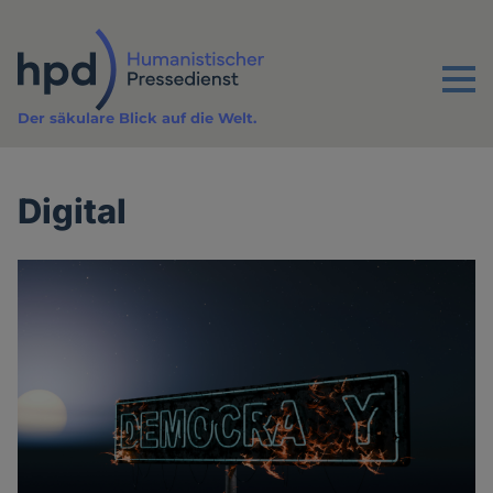
Direkt
zum
Inhalt
Menu
Der säkulare Blick auf die Welt.
Digital