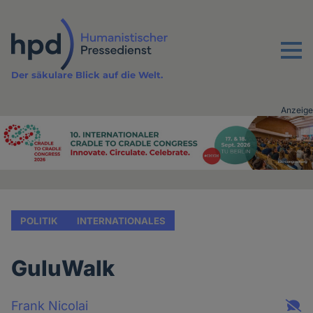
Direkt
zum
Inhalt
Menu
Der säkulare Blick auf die Welt.
Anzeige
Advertising
vor
Inhalt
POLITIK
INTERNATIONALES
GuluWalk
Frank Nicolai