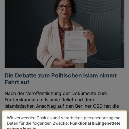
Die Debatte zum Politischen Islam nimmt
Fahrt auf
Nach der Veröffentlichung der Dokumente zum
Förderskandal um Islamic Relief und dem
islamistischen Anschlag auf den Berliner CSD hat die
Debatte um den Politischen Islam stark an Bedeutung
Wir verwenden Cookies und verarbeiten personenbezogene
gewonnen. Allmählich scheinen auch die etablierten
Verwendung
Daten für die folgenden Zwecke:
Funktional & Eingebettete
Parteien zu begreifen, wie groß die Bedrohung ist, die
externe Inhalte
.