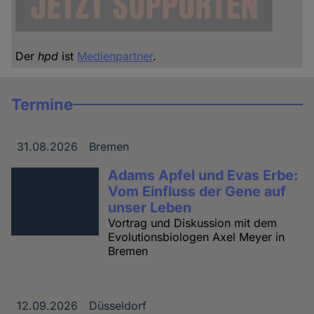
Der
hpd
ist
Medienpartner
.
Termine
31.08.2026
Bremen
Datum
Ort
Adams Apfel und Evas Erbe:
Vom Einfluss der Gene auf
unser Leben
Vortrag und Diskussion mit dem
Evolutionsbiologen Axel Meyer in
Bremen
12.09.2026
Düsseldorf
Datum
Ort