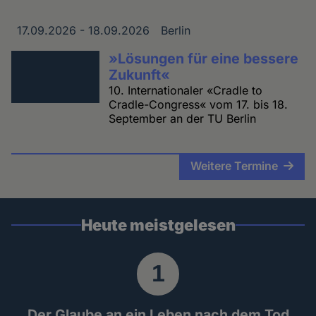
17.09.2026 - 18.09.2026
Berlin
Datum
Ort
»Lösungen für eine bessere
Zukunft«
10. Internationaler «Cradle to
Cradle-Congress« vom 17. bis 18.
September an der TU Berlin
Weitere Termine
Heute meistgelesen
Der Glaube an ein Leben nach dem Tod