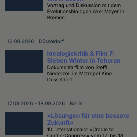
Vortrag und Diskussion mit dem
Evolutionsbiologen Axel Meyer in
Bremen
12.09.2026
Düsseldorf
Datum
Ort
Ideologiekritik & Film 7:
Sieben Winter in Teheran
Dokumentarfilm von Steffi
Niederzoll im Metropol Kino
Düsseldorf
17.09.2026 - 18.09.2026
Berlin
Datum
Ort
»Lösungen für eine bessere
Zukunft«
10. Internationaler «Cradle to
Cradle-Congress« vom 17. bis 18.