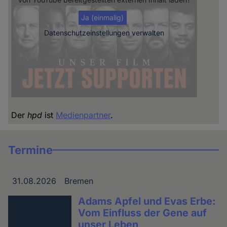
Ja (einmalig)
Datenschutzeinstellungen verwalten
Der
hpd
ist
Medienpartner
.
Termine
31.08.2026
Bremen
Datum
Ort
Adams Apfel und Evas Erbe:
Vom Einfluss der Gene auf
unser Leben