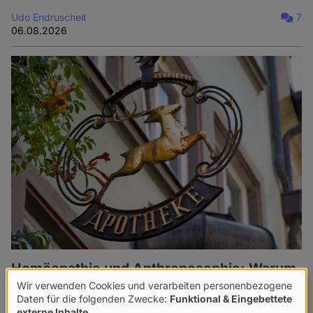
Udo Endruscheit
7
06.08.2026
Homöopathie und Anthroposophie: Warum
es nicht ausreicht, die
Wir verwenden Cookies und verarbeiten personenbezogene
Verwendung
Erstattungsmöglichkeit aus dem SGB V zu
Daten für die folgenden Zwecke:
Funktional & Eingebettete
externe Inhalte
.