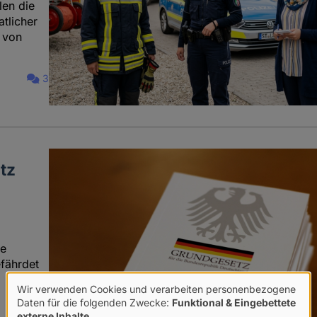
len die
tlicher
 von
3
tz
ne
fährdet
Wir verwenden Cookies und verarbeiten personenbezogene
Verwendung
Daten für die folgenden Zwecke:
Funktional & Eingebettete
externe Inhalte
.