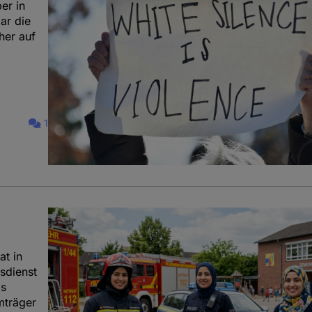
er in
ar die
her auf
1
at in
sdienst
as
mträger