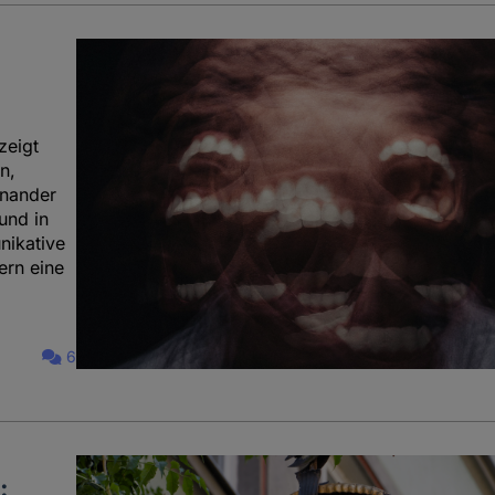
zeigt
n,
inander
und in
nikative
ern eine
6
: