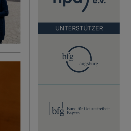
UNTERSTÜTZER
BfG
Augsburg
BfG
Bayern