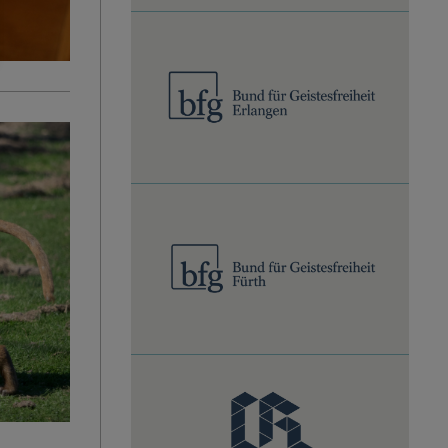
BfG
Erlangen
BfG
Fürth
cumRatione