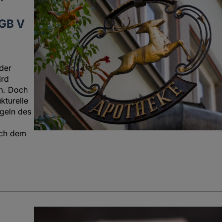
SGB V
der
ird
en. Doch
kturelle
egeln des
ach dem
n