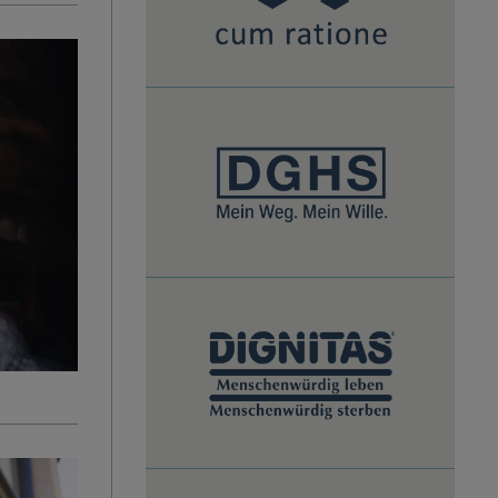
DGHS
Dignitas
Schweiz
Freidenkende