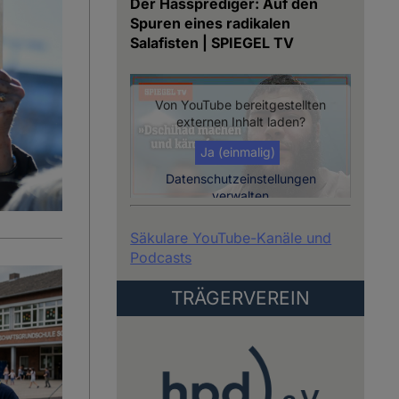
Der Hassprediger: Auf den
Spuren eines radikalen
Salafisten | SPIEGEL TV
Von
YouTube
bereitgestellten
externen Inhalt laden?
Ja (einmalig)
Datenschutzeinstellungen
verwalten
Säkulare YouTube-Kanäle und
Podcasts
TRÄGERVEREIN