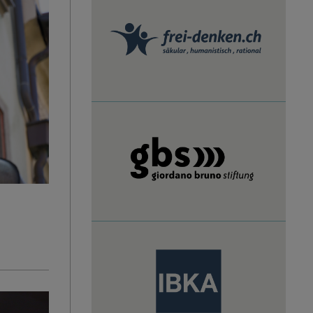
Schweiz
Giordano-
Bruno-
Stiftung
IBKA