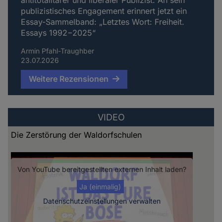
antitotalitärer und liberaler Publizist. An sein
publizistisches Engagement erinnert jetzt ein
Essay-Sammelband: „Letztes Wort: Freiheit.
Essays 1992−2025“
Armin Pfahl-Traughber
23.07.2026
Weitere Rezensionen
VIDEO
Die Zerstörung der Waldorfschulen
Von
YouTube
bereitgestellten externen Inhalt laden?
Ja (einmalig)
Datenschutzeinstellungen verwalten