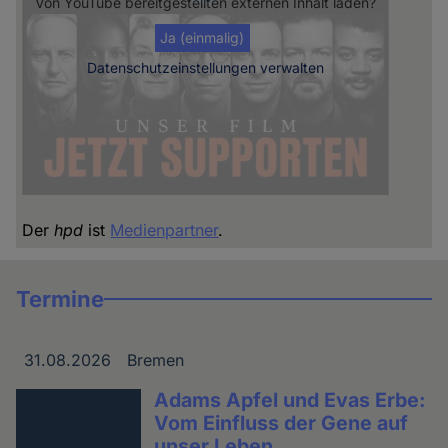
Von
YouTube
bereitgestellten externen Inhalt laden?
Ja (einmalig)
Datenschutzeinstellungen verwalten
Der
hpd
ist
Medienpartner
.
Termine
31.08.2026
Bremen
Datum
Ort
Adams Apfel und Evas Erbe:
Vom Einfluss der Gene auf
unser Leben