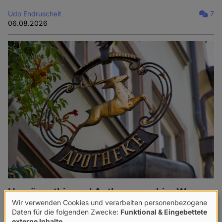
Udo Endruscheit
7
06.08.2026
Homöopathie und Anthroposophie: Warum
es nicht ausreicht, die
Wir verwenden Cookies und verarbeiten personenbezogene
Verwendung
Daten für die folgenden Zwecke:
Funktional & Eingebettete
Erstattungsmöglichkeit aus dem SGB V zu
externe Inhalte
.