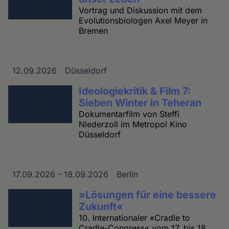
Vortrag und Diskussion mit dem
Evolutionsbiologen Axel Meyer in
Bremen
12.09.2026
Düsseldorf
Datum
Ort
Ideologiekritik & Film 7:
Sieben Winter in Teheran
Dokumentarfilm von Steffi
Niederzoll im Metropol Kino
Düsseldorf
17.09.2026 - 18.09.2026
Berlin
Datum
Ort
»Lösungen für eine bessere
Zukunft«
10. Internationaler «Cradle to
Cradle-Congress« vom 17. bis 18.