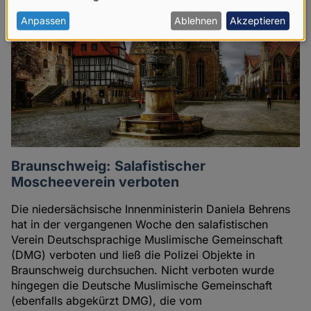
von
personenbezogenen
Anpassen
Ablehnen
Akzeptieren
Daten
und
Cookies
Braunschweig: Salafistischer
Moscheeverein verboten
Die niedersächsische Innenministerin Daniela Behrens
hat in der vergangenen Woche den salafistischen
Verein Deutschsprachige Muslimische Gemeinschaft
(DMG) verboten und ließ die Polizei Objekte in
Braunschweig durchsuchen. Nicht verboten wurde
hingegen die Deutsche Muslimische Gemeinschaft
(ebenfalls abgekürzt DMG), die vom