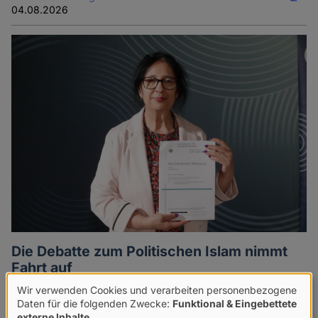
04.08.2026
Die Debatte zum Politischen Islam nimmt
Fahrt auf
Wir verwenden Cookies und verarbeiten personenbezogene
Nach der Veröffentlichung der Dokumente zum
Verwendung
Daten für die folgenden Zwecke:
Funktional & Eingebettete
Förderskandal um Islamic Relief und dem
externe Inhalte
.