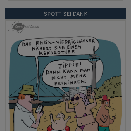
Externer
SPOTT SEI DANK
Link
zu:
https://spottseidank.de