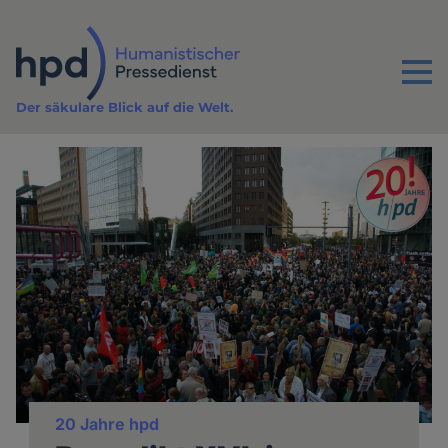
Direkt
zum
Inhalt
Menu
Der säkulare Blick auf die Welt.
20 Jahre hpd