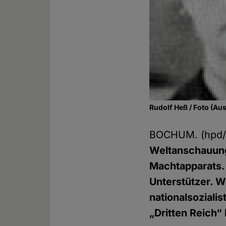
Rudolf Heß / Foto (Au
BOCHUM. (hpd/
Weltanschauung 
Machtapparats. 
Unterstützer. 
nationalsozialis
„Dritten Reich“