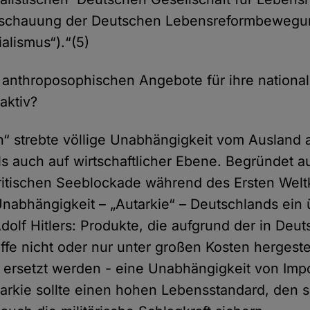
nschauung der Deutschen Lebensreformbewegun
alismus“).“(5)
anthroposophischen Angebote für ihre nationals
raktiv?
ch“ strebte völlige Unabhängigkeit vom Ausland 
als auch auf wirtschaftlicher Ebene. Begründet a
ritischen Seeblockade während des Ersten Weltk
 Unabhängigkeit – „Autarkie“ – Deutschlands ei
 Adolf Hitlers: Produkte, die aufgrund der in Deu
fe nicht oder nur unter großen Kosten hergeste
n ersetzt werden - eine Unabhängigkeit von Impo
arkie sollte einen hohen Lebensstandard, den s