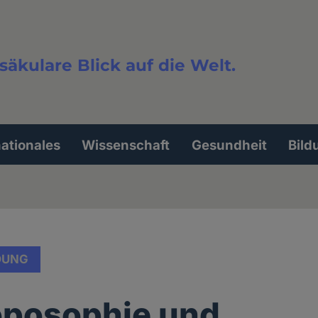
säkulare Blick auf die Welt.
extsuche
nationales
Wissenschaft
Gesundheit
Bild
DUNG
oposophie und