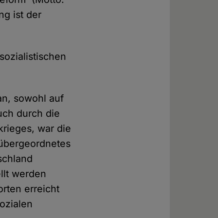
g ist der
ozialistischen
an, sowohl auf
uch durch die
rieges, war die
n übergeordnetes
tschland
llt werden
rten erreicht
ozialen