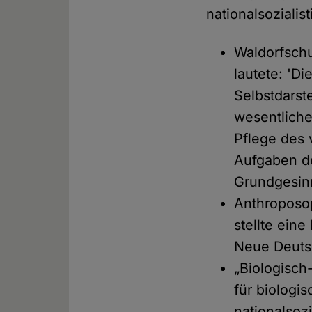
nationalsoziali
Waldorfschu
lautete: 'D
Selbstdarst
wesentliche
Pflege des
Aufgaben de
Grundgesinn
Anthroposop
stellte ein
Neue Deutsc
„Biologisch
für biologi
nationalsoz