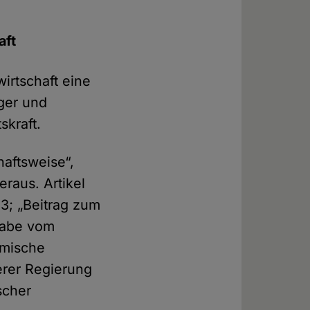
aft
irtschaft eine
nger und
skraft.
haftsweise“,
raus. Artikel
3; „Beitrag zum
gabe vom
amische
erer Regierung
scher