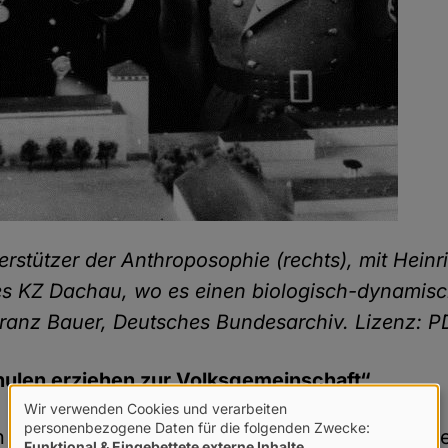
erstützer der Anthroposophie (rechts), mit Heinr
es KZ Dachau, wo es einen biologisch-dynamisc
 Franz Bauer, Deutsches Bundesarchiv. Lizenz: P
hulen erziehen zur Volksgemeinschaft“
Wir verwenden Cookies und verarbeiten
Verwendung
personenbezogene Daten für die folgenden Zwecke:
rbeiteten in allen für sie wichtigen Praxisfeld
Funktional & Eingebettete externe Inhalte
.