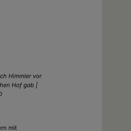
ich Himmler vor
hen Hof gab |
D
ern mit