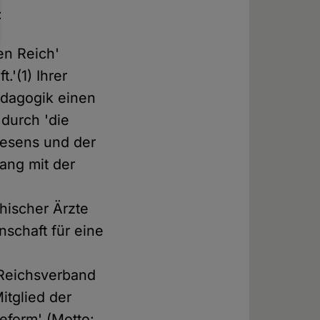
:
en Reich'
.'(1) Ihrer
ädagogik einen
durch 'die
esens und der
ang mit der
)
hischer Ärzte
nschaft für eine
'Reichsverband
itglied der
eform' (Motto: