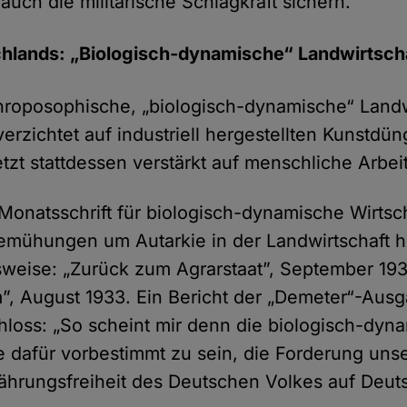
auch die militärische Schlagkraft sichern.
chlands: „Biologisch-dynamische“ Landwirtsch
throposophische, „biologisch-dynamische“ Landw
erzichtet auf industriell hergestellten Kunstdü
tzt stattdessen verstärkt auf menschliche Arbeit
„Monatsschrift für biologisch-dynamische Wirtsc
Bemühungen um Autarkie in der Landwirtschaft he
sweise: „Zurück zum Agrarstaat”, September 193
”, August 1933. Ein Bericht der „Demeter“-Aus
hloss: „So scheint mir denn die biologisch-dyn
e dafür vorbestimmt zu sein, die Forderung uns
rnährungsfreiheit des Deutschen Volkes auf Deut