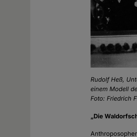
Rudolf Heß, Unt
einem Modell d
Foto: Friedrich
„Die Waldorfsc
Anthroposophen a