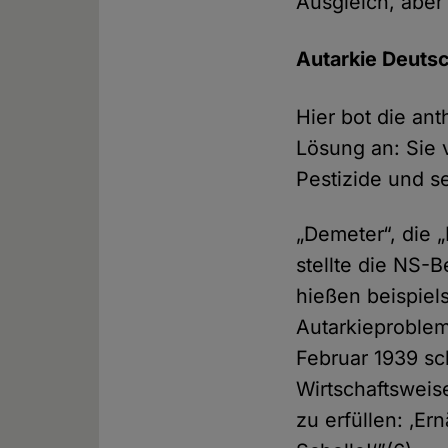
Ausgleich, aber 
Autarkie Deuts
Hier bot die an
Lösung an: Sie v
Pestizide und se
„Demeter“, die 
stellte die NS-
hießen beispiel
Autarkieproblem
Februar 1939 sc
Wirtschaftsweis
zu erfüllen: ‚E