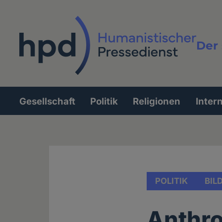
Direkt
zum
Inhalt
Der 
Vollt
Gesellschaft
Politik
Religionen
Inter
Hauptnavigation
POLITIK
BIL
Anthr