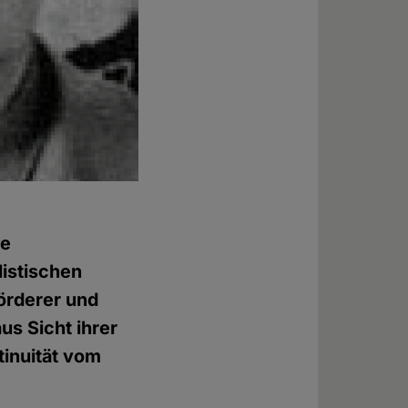
de
listischen
Förderer und
s Sicht ihrer
tinuität vom