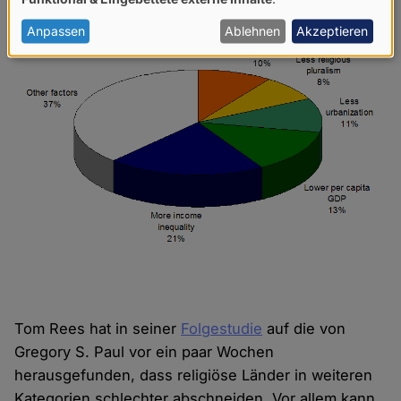
von
personenbezogenen
Anpassen
Ablehnen
Akzeptieren
Daten
und
Cookies
Tom Rees hat in seiner
Folgestudie
auf die von
Gregory S. Paul vor ein paar Wochen
herausgefunden, dass religiöse Länder in weiteren
Kategorien schlechter abschneiden. Vor allem kann