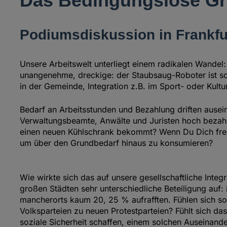
Das Bedingungslose Gr
Podiumsdiskussion in Frankfu
Unsere Arbeitswelt unterliegt einem radikalen Wand
unangenehme, dreckige: der Staubsaug-Roboter ist scho
in der Gemeinde, Integration z.B. im Sport- oder Kult
Bedarf an Arbeitsstunden und Bezahlung driften aus
Verwaltungsbeamte, Anwälte und Juristen hoch bezahlt
einen neuen Kühlschrank bekommt? Wenn Du Dich frei e
um über den Grundbedarf hinaus zu konsumieren?
Wie wirkte sich das auf unsere gesellschaftliche Inte
großen Städten sehr unterschiedliche Beteiligung au
mancherorts kaum 20, 25 % aufrafften. Fühlen sich so
Volksparteien zu neuen Protestparteien? Fühlt sich d
soziale Sicherheit schaffen, einem solchen Auseinande