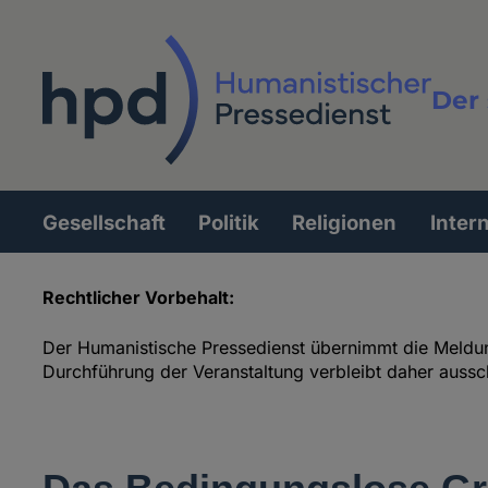
Direkt
zum
Inhalt
Der 
Vollt
Gesellschaft
Politik
Religionen
Inter
Hauptnavigation
Rechtlicher Vorbehalt:
Termine
Der Humanistische Pressedienst übernimmt die Meldung
Durchführung der Veranstaltung verbleibt daher aussc