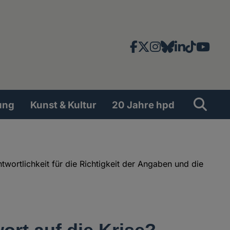
Facebook
X
Instagram
Bluesky
LinkedIn
TikTok
YouT
News-
und
Social
Suche
Su
ung
Kunst & Kultur
20 Jahre hpd
Network
ortlichkeit für die Richtigkeit der Angaben und die