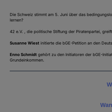
Die Schweiz stimmt am 5. Juni über das bedingungsl
lernen?
42 e.V. , die politische Stiftung der Piratenpartei, gr
Susanne Wiest
initierte die bGE-Petition an den Deu
Enno Schmidt
gehört zu den Initiatoren der bGE-Init
Grundeinkommen.
W
Wan