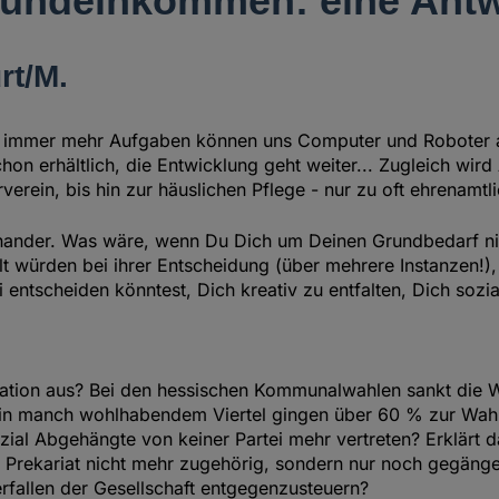
undeinkommen: eine Antwo
rt/M.
el: immer mehr Aufgaben können uns Computer und Roboter
n erhältlich, die Entwicklung geht weiter... Zugleich wird
urverein, bis hin zur häuslichen Pflege - nur zu oft ehrena
einander. Was wäre, wenn Du Dich um Deinen Grundbedarf n
 würden bei ihrer Entscheidung (über mehrere Instanzen!),
ntscheiden könntest, Dich kreativ zu entfalten, Dich sozi
gration aus? Bei den hessischen Kommunalwahlen sankt die Wa
f: in manch wohlhabendem Viertel gingen über 60 % zur Wah
zial Abgehängte von keiner Partei mehr vertreten? Erklärt
as Prekariat nicht mehr zugehörig, sondern nur noch gegän
rfallen der Gesellschaft entgegenzusteuern?