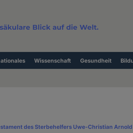
säkulare Blick auf die Welt.
extsuche
nationales
Wissenschaft
Gesundheit
Bild
Testament des Sterbehelfers Uwe-Christian Arnold