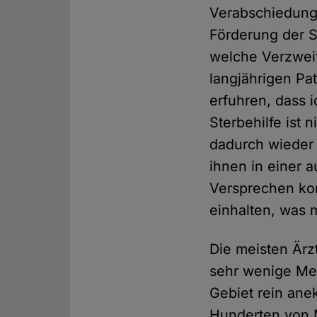
Verabschiedung 
Förderung der S
welche Verzweif
langjährigen Pa
erfuhren, dass 
Sterbehilfe ist
dadurch wieder 
ihnen in einer 
Versprechen ko
einhalten, was m
Die meisten Ärz
sehr wenige Men
Gebiet rein ane
Hunderten von 