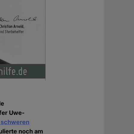
le
lfer Uwe-
r schweren
ulierte noch am