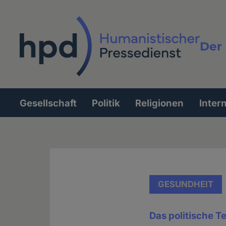
Direkt
zum
Inhalt
Der 
Vollt
Gesellschaft
Politik
Religionen
Inter
Hauptnavigation
GESUNDHEIT
Das politische 