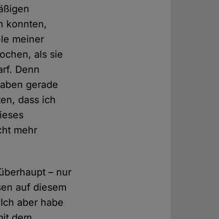
mäßigen
n konnten,
ele meiner
ochen, als sie
arf. Denn
 haben gerade
en, dass ich
Dieses
cht mehr
überhaupt – nur
sen auf diesem
 Ich aber habe
mit dem