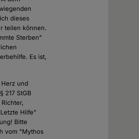
rwiegenden
ich dieses
 teilen können.
timmte Sterben"
lichen
behilfe. Es ist,
t Herz und
 § 217 StGB
 Richter,
Letzte Hilfe"
ung! Bitte
ich vom "Mythos