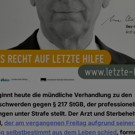
ginnt heute die mündliche Verhandlung zu den
chwerden gegen § 217 StGB, der professionel
ngen unter Strafe stellt. Der Arzt und Sterbehe
d,
der am vergangenen Freitag aufgrund seine
g selbstbestimmt aus dem Leben schied
, form