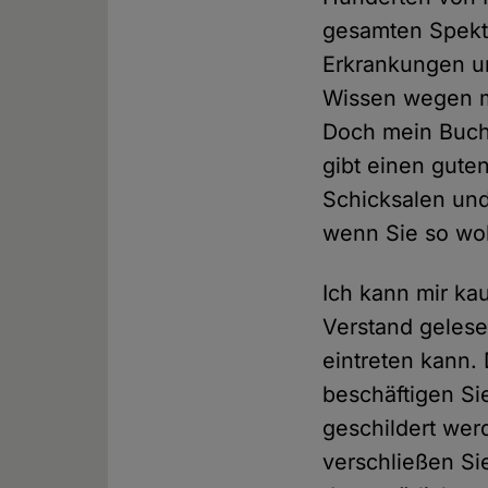
gesamten Spekt
Erkrankungen un
Wissen wegen m
Doch mein Buch 
gibt einen gute
Schicksalen und
wenn Sie so wol
Ich kann mir ka
Verstand gelese
eintreten kann. 
beschäftigen Sie
geschildert werd
verschließen Si