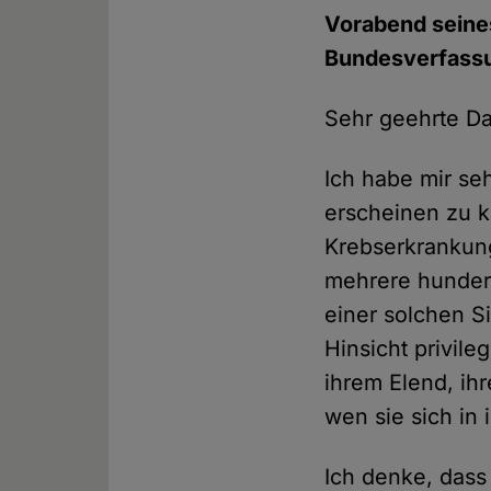
Vorabend seines
Bundesverfassun
Sehr geehrte D
Ich habe mir se
erscheinen zu kö
Krebserkrankung
mehrere hundert
einer solchen Si
Hinsicht privile
ihrem Elend, ih
wen sie sich in
Ich denke, dass