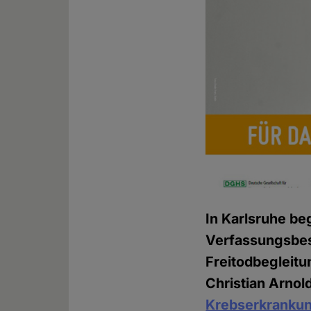
In Karlsruhe be
Verfassungsbes
Freitodbegleitu
Christian Arnol
Krebserkrankun