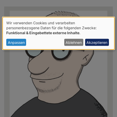
news
Wir verwenden Cookies und verarbeiten
Verwendung
personenbezogene Daten für die folgenden Zwecke:
Funktional & Eingebettete externe Inhalte
.
von
personenbezogenen
Anpassen
Ablehnen
Akzeptieren
Daten
und
Cookies