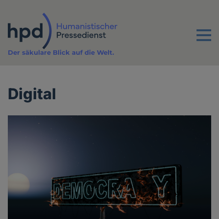
Direkt
zum
Inhalt
Menu
Der säkulare Blick auf die Welt.
Digital