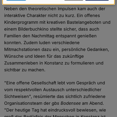
Daten
Neben den theoretischen Impulsen kam auch der
und
interaktive Charakter nicht zu kurz. Ein offenes
Cookies
Kinderprogramm mit kreativen Bastelangeboten und
einem Bilderbuchkino stellte sicher, dass auch
Familien den Nachmittag entspannt genießen
konnten. Zudem luden verschiedene
Mitmachstationen dazu ein, persönliche Gedanken,
Wünsche und Ideen für das zukünftige
Zusammenleben in Konstanz zu formulieren und
sichtbar zu machen.
"Eine offene Gesellschaft lebt vom Gespräch und
vom respektvollen Austausch unterschiedlicher
Sichtweisen", resümierte das sichtlich zufriedene
Organisationsteam der
gbs Bodensee
am Abend.
"Der heutige Tag hat eindrucksvoll bewiesen, wie
groß das Bedürfnis der Menschen in Konstanz ist,