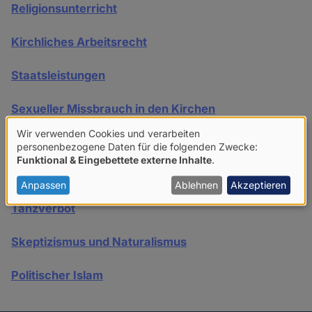
Religionsunterricht
Kirchliches Arbeitsrecht
Staatsleistungen
Sexueller Missbrauch in den Kirchen
Wir verwenden Cookies und verarbeiten
Schwangerschaftsabbruch
Verwendung
personenbezogene Daten für die folgenden Zwecke:
Funktional & Eingebettete externe Inhalte
.
von
Sterbehilfe
personenbezogenen
Anpassen
Ablehnen
Akzeptieren
Daten
Tanzverbot
und
Skeptizismus und Naturalismus
Cookies
Politischer Islam