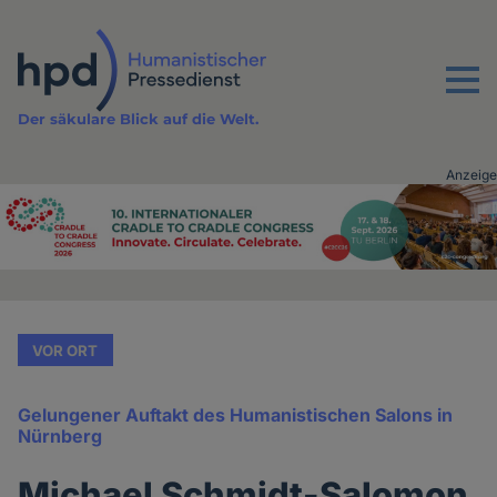
Direkt
zum
Inhalt
Menu
Der säkulare Blick auf die Welt.
Anzeige
Advertising
vor
Inhalt
VOR ORT
Gelungener Auftakt des Humanistischen Salons in
Nürnberg
Michael Schmidt-Salomon