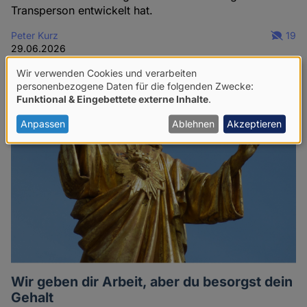
Transperson entwickelt hat.
Peter Kurz
19
29.06.2026
Wir verwenden Cookies und verarbeiten
Verwendung
personenbezogene Daten für die folgenden Zwecke:
Funktional & Eingebettete externe Inhalte
.
von
personenbezogenen
Anpassen
Ablehnen
Akzeptieren
Daten
und
Cookies
Wir geben dir Arbeit, aber du besorgst dein
Gehalt