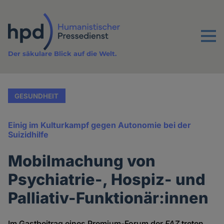
Direkt
zum
Inhalt
Menu
Der säkulare Blick auf die Welt.
GESUNDHEIT
Einig im Kulturkampf gegen Autonomie bei der
Suizidhilfe
Mobilmachung von
Psychiatrie-, Hospiz- und
Palliativ-Funktionär:innen
Im Gastbeitrag eines Premium-Forum der
FAZ
treten