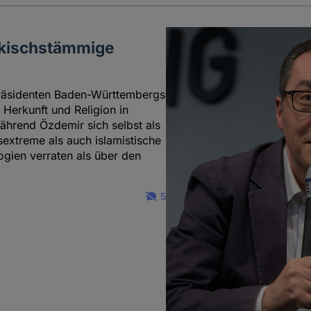
ürkischstämmige
räsidenten Baden-Württembergs
 Herkunft und Religion in
Während Özdemir sich selbst als
sextreme als auch islamistische
ogien verraten als über den
5