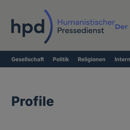
Direkt
zum
Inhalt
Der 
Vollt
Gesellschaft
Politik
Religionen
Inter
Hauptnavigation
Profile