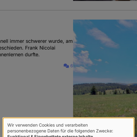
chnell immer schwerer wurde, am
schieden. Frank Nicolai
nnenlernen durfte.
6
Wir verwenden Cookies und verarbeiten
Verwendung
personenbezogene Daten für die folgenden Zwecke:
Funktional & Eingebettete externe Inhalte
.