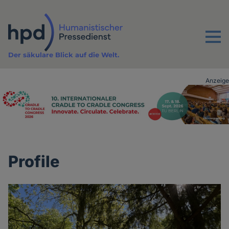
Direkt
zum
Inhalt
Menu
Der säkulare Blick auf die Welt.
Anzeige
Advertising
vor
Inhalt
Profile