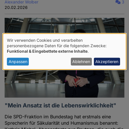
Alexander Wolber
3
20.02.2026
Wir verwenden Cookies und verarbeiten
Verwendung
personenbezogene Daten für die folgenden Zwecke:
Funktional & Eingebettete externe Inhalte
.
von
personenbezogenen
Anpassen
Ablehnen
Akzeptieren
Daten
und
Cookies
"Mein Ansatz ist die Lebenswirklichkeit"
Die SPD-Fraktion im Bundestag hat erstmals eine
Sprecherin für Säkularität und Humanismus benannt: