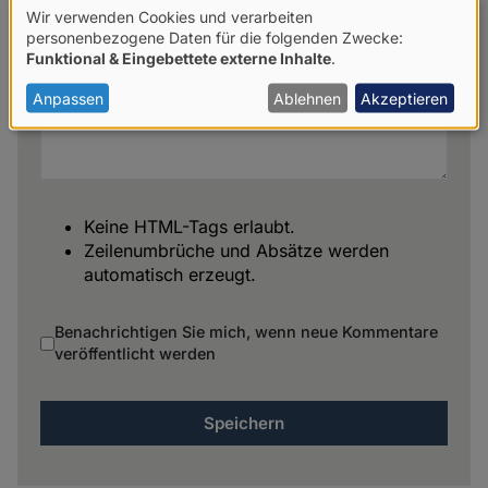
Wir verwenden Cookies und verarbeiten
Verwendung
personenbezogene Daten für die folgenden Zwecke:
Funktional & Eingebettete externe Inhalte
.
von
personenbezogenen
Anpassen
Ablehnen
Akzeptieren
Daten
und
Cookies
Keine HTML-Tags erlaubt.
Zeilenumbrüche und Absätze werden
automatisch erzeugt.
Benachrichtigen Sie mich, wenn neue Kommentare
veröffentlicht werden