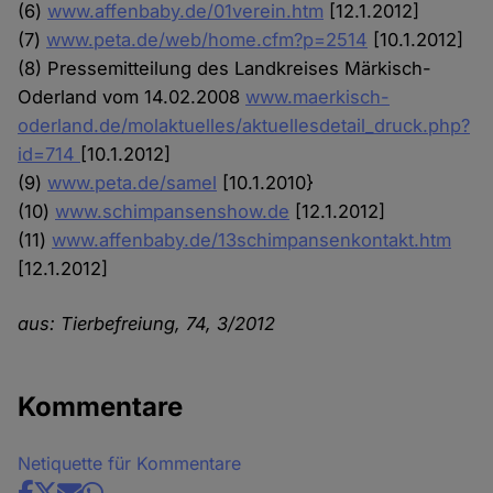
(6)
www.affenbaby.de/01verein.htm
[12.1.2012]
(7)
www.peta.de/web/home.cfm?p=2514
[10.1.2012]
(8) Pressemitteilung des Landkreises Märkisch-
Oderland vom 14.02.2008
www.maerkisch-
oderland.de/molaktuelles/aktuellesdetail_druck.php?
id=714
[10.1.2012]
(9)
www.peta.de/samel
[10.1.2010}
(10)
www.schimpansenshow.de
[12.1.2012]
(11)
www.affenbaby.de/13schimpansenkontakt.htm
[12.1.2012]
aus: Tierbefreiung, 74, 3/2012
Kommentare
Netiquette für Kommentare