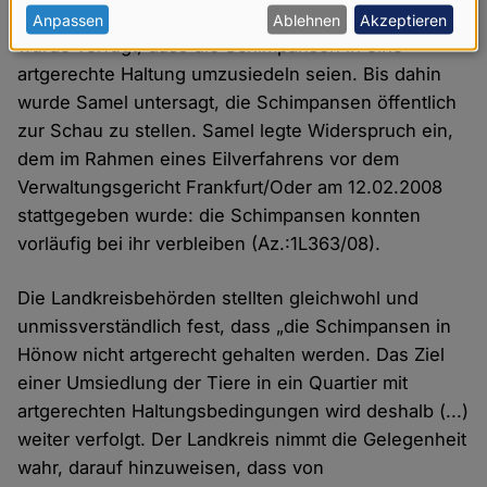
eine Ordnungsverfügung zur Gefahrenabwehr. Es
personenbezogenen
Anpassen
Ablehnen
Akzeptieren
wurde verfügt, dass die Schimpansen in eine
Daten
artgerechte Haltung umzusiedeln seien. Bis dahin
und
wurde Samel untersagt, die Schimpansen öffentlich
Cookies
zur Schau zu stellen. Samel legte Widerspruch ein,
dem im Rahmen eines Eilverfahrens vor dem
Verwaltungsgericht Frankfurt/Oder am 12.02.2008
stattgegeben wurde: die Schimpansen konnten
vorläufig bei ihr verbleiben (Az.:1L363/08).
Die Landkreisbehörden stellten gleichwohl und
unmissverständlich fest, dass „die Schimpansen in
Hönow nicht artgerecht gehalten werden. Das Ziel
einer Umsiedlung der Tiere in ein Quartier mit
artgerechten Haltungsbedingungen wird deshalb (...)
weiter verfolgt. Der Landkreis nimmt die Gelegenheit
wahr, darauf hinzuweisen, dass von