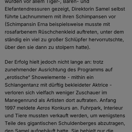
wurden vor allem Tiger-, Bären- und
Elefantendressuren gezeigt, Direktorin Samel selbst
führte Lachnummern mit ihren Schimpansen vor
(Schimpansin Erna beispielsweise musste mit
rosafarbenem Rüschchenkleid auftreten, unter dem
ständig ein viel zu großer Schlüpfer hervorrutschte,
über den sie dann zu stolpern hatte).
Der Erfolg hielt jedoch nicht lange an: trotz
zunehmender Ausrichtung des Programms auf
„erotische“ Showelemente - mithin ein
Schlangentanz mit dürftig bekleideter Aktrice -
verloren sich vielfach weniger Zuschauer im
Manegenrund als Artisten dort auftraten. Anfang
1997 meldete
Aeros
Konkurs an. Fuhrpark, Interieur
und Tiere mussten verkauft werden, um wenigstens
Teile des gigantischen Schuldenberges abzutragen,
den Samel aufgehäuft hatte. Sie behielt nur die