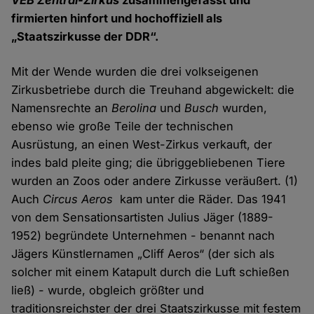
VEB Zentral-Zirkus
zusammengefasst und
firmierten hinfort und hochoffiziell als
„Staatszirkusse der DDR“.
Mit der Wende wurden die drei volkseigenen
Zirkusbetriebe durch die Treuhand abgewickelt: die
Namensrechte an
Berolina
und
Busch
wurden,
ebenso wie große Teile der technischen
Ausrüstung, an einen West-Zirkus verkauft, der
indes bald pleite ging; die übriggebliebenen Tiere
wurden an Zoos oder andere Zirkusse veräußert. (1)
Auch
Circus Aeros
kam unter die Räder. Das 1941
von dem Sensationsartisten Julius Jäger (1889-
1952) begründete Unternehmen - benannt nach
Jägers Künstlernamen „Cliff Aeros“ (der sich als
solcher mit einem Katapult durch die Luft schießen
ließ) - wurde, obgleich größter und
traditionsreichster der drei Staatszirkusse mit festem