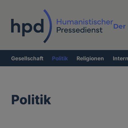
Direkt
zum
Inhalt
Der 
Vollt
Gesellschaft
Politik
Religionen
Inter
Hauptnavigation
Politik