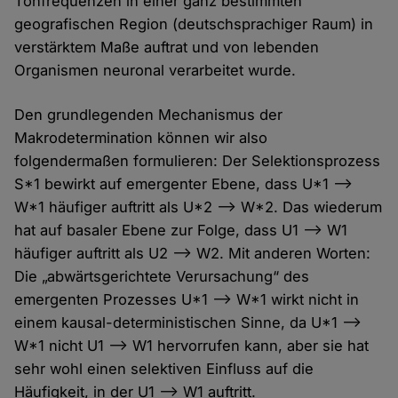
Tonfrequenzen in einer ganz bestimmten
geografischen Region (deutschsprachiger Raum) in
verstärktem Maße auftrat und von lebenden
Organismen neuronal verarbeitet wurde.
Den grundlegenden Mechanismus der
Makrodetermination können wir also
folgendermaßen formulieren: Der Selektionsprozess
S*1 bewirkt auf emergenter Ebene, dass U*1 -->
W*1 häufiger auftritt als U*2 --> W*2. Das wiederum
hat auf basaler Ebene zur Folge, dass U1 --> W1
häufiger auftritt als U2 --> W2. Mit anderen Worten:
Die „abwärtsgerichtete Verursachung“ des
emergenten Prozesses U*1 --> W*1 wirkt nicht in
einem kausal-deterministischen Sinne, da U*1 -->
W*1 nicht U1 --> W1 hervorrufen kann, aber sie hat
sehr wohl einen selektiven Einfluss auf die
Häufigkeit, in der U1 --> W1 auftritt.