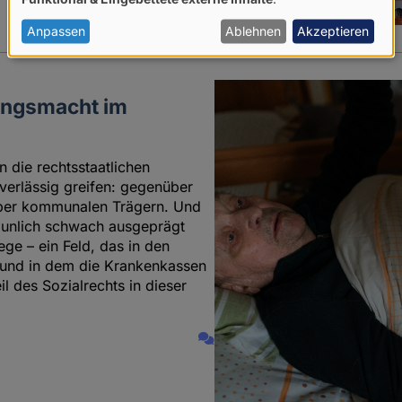
von
personenbezogenen
Anpassen
Ablehnen
Akzeptieren
Daten
und
ungsmacht im
Cookies
n die rechtsstaatlichen
verlässig greifen: gegenüber
über kommunalen Trägern. Und
taunlich schwach ausgeprägt
ege – ein Feld, das in den
e und in dem die Krankenkassen
l des Sozialrechts in dieser