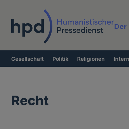
Direkt
zum
Inhalt
Der 
Vollt
Gesellschaft
Politik
Religionen
Inter
Hauptnavigation
Recht