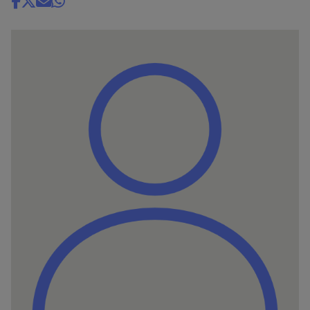
Share
news