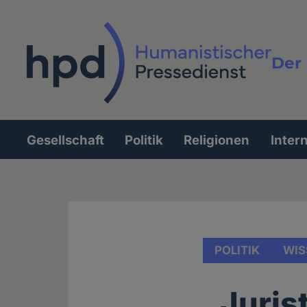
Direkt
zum
Inhalt
Der 
Vollt
Gesellschaft
Politik
Religionen
Inter
Hauptnavigation
POLITIK
WIS
„Jurist