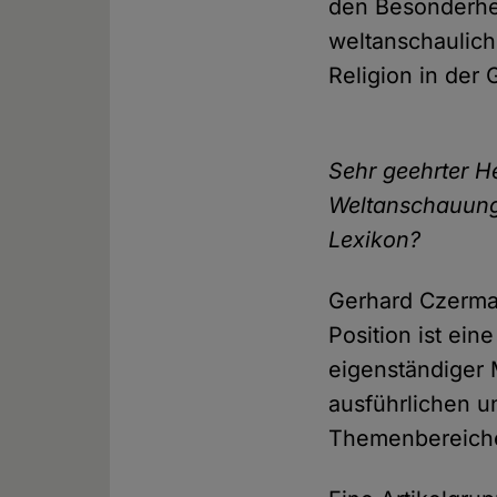
den Besonderhei
weltanschaulich
Religion in der 
Sehr geehrter H
Weltanschauung 
Lexikon?
Gerhard Czermak
Position ist ein
eigenständiger 
ausführlichen un
Themenbereich