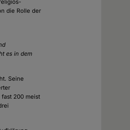
eligiös-
n die Rolle der
nd
ht es in dem
ht. Seine
rter
 fast 200 meist
drei