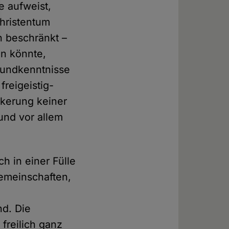
e aufweist,
Christentum
 beschränkt –
en könnte,
rundkenntnisse
freigeistig-
lkerung keiner
und vor allem
ch in einer Fülle
gemeinschaften,
nd. Die
freilich ganz