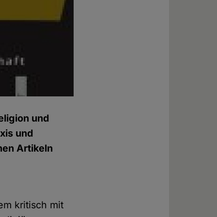
ligion und
xis und
hen Artikeln
em kritisch mit