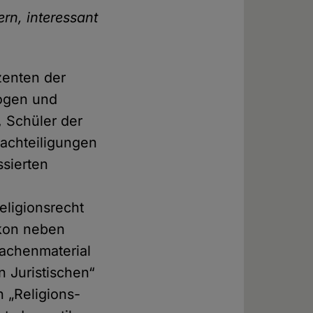
rn, interessant
zenten der
logen und
, Schüler der
nachteiligungen
ssierten
eligionsrecht
ikon neben
sachenmaterial
n Juristischen“
 „Religions-