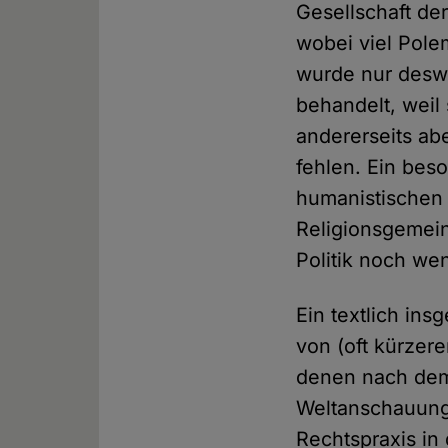
Gesellschaft de
wobei viel Pole
wurde nur desw
behandelt, weil
andererseits ab
fehlen. Ein beso
humanistischen 
Religionsgemein
Politik noch we
Ein textlich ins
von (oft kürzer
denen nach dem
Weltanschauungs
Rechtspraxis in