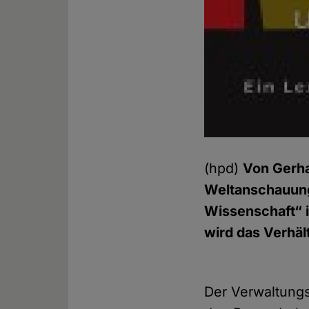
(hpd)
Von Gerha
Weltanschauung 
Wissenschaft“ i
wird das Verhäl
Der Verwaltungsj