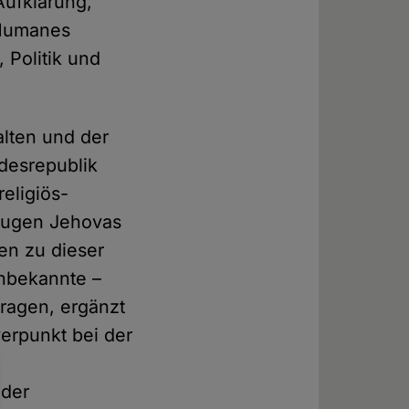
Aufklärung,
 Humanes
 Politik und
lten und der
ndesrepublik
eligiös-
eugen Jehovas
en zu dieser
unbekannte –
ragen, ergänzt
erpunkt bei der
 der