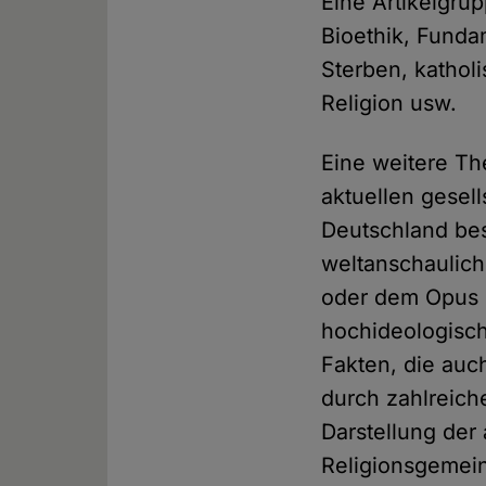
Eine Artikelgru
Bioethik, Funda
Sterben, kathol
Religion usw.
Eine weitere T
aktuellen gesel
Deutschland bes
weltanschaulic
oder dem Opus 
hochideologisch
Fakten, die auc
durch zahlreich
Darstellung der
Religionsgemeins