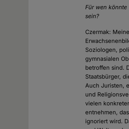
Für wen könnte 
sein?
Czermak: Meine 
Erwachsenenbild
Soziologen, pol
gymnasialen Obe
betroffen sind. 
Staatsbürger, di
Auch Juristen, 
und Religionsv
vielen konkrete
entnehmen, das 
ignoriert wird.