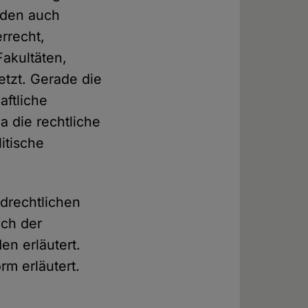
t den auch
rrecht,
Fakultäten,
etzt. Gerade die
aftliche
a die rechtliche
litische
drechtlichen
ich der
n erläutert.
rm erläutert.