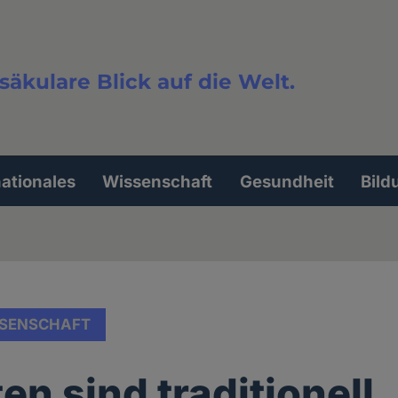
säkulare Blick auf die Welt.
extsuche
nationales
Wissenschaft
Gesundheit
Bild
SENSCHAFT
en sind traditionell