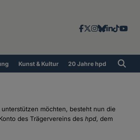
Facebook
X
Instagram
Bluesky
LinkedIn
TikTok
YouT
News-
und
Social
Suche
Su
ung
Kunst & Kultur
20 Jahre hpd
Network
l unterstützen möchten, besteht nun die
 Konto des Trägervereins des
hpd
, dem