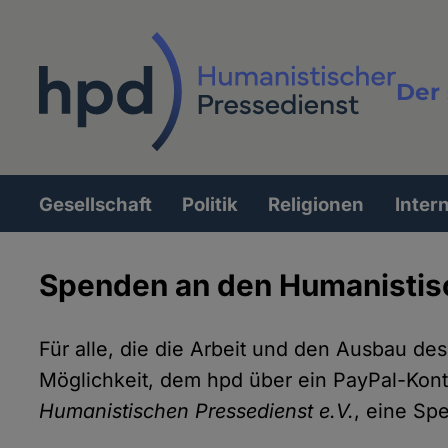
Direkt
zum
Inhalt
Der 
Vollt
Gesellschaft
Politik
Religionen
Inter
Hauptnavigation
Spenden an den Humanistis
Für alle, die die Arbeit und den Ausbau de
Möglichkeit, dem hpd über ein PayPal-Kont
Humanistischen Pressedienst e.V.
, eine Sp