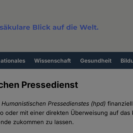
säkulare Blick auf die Welt.
extsuche
nationales
Wissenschaft
Gesundheit
Bild
chen Pressedienst
s
Humanistischen Pressedienstes (hpd)
finanziel
o oder mit einer direkten Überweisung auf das
ende zukommen zu lassen.