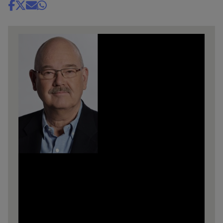
Share
news