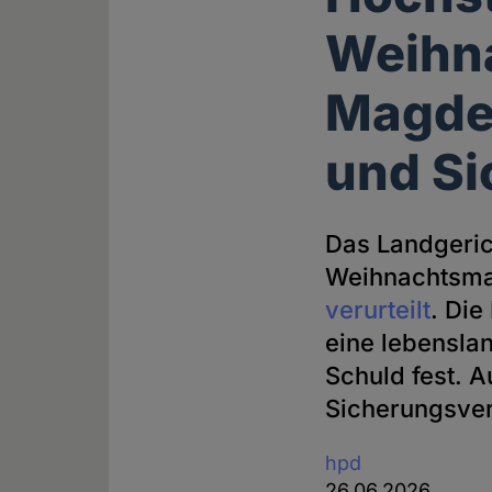
Weihna
Magdeb
und S
Das Landgeric
Weihnachtsm
verurteilt
. Die
eine lebensla
Schuld fest. 
Sicherungsve
hpd
26.06.2026