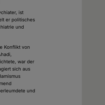
hiater, ist
lt er politisches
hiatrie und
 Konflikt von
Ahadi,
richtete, war der
giert sich aus
Islamismus
hmend
e verleumdete und