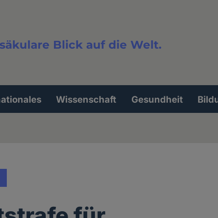
säkulare Blick auf die Welt.
extsuche
nationales
Wissenschaft
Gesundheit
Bild
strafe für