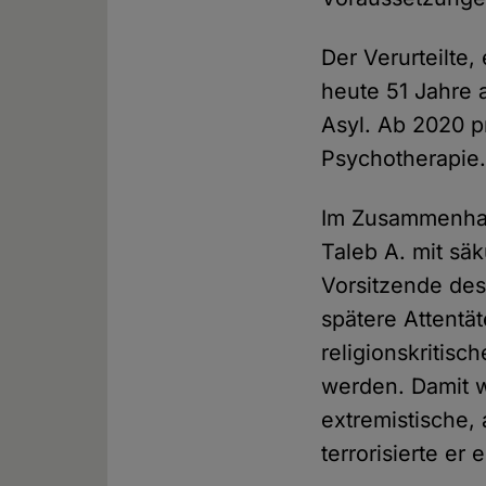
Der Verurteilte,
heute 51 Jahre a
Asyl. Ab 2020 pr
Psychotherapie
Im Zusammenhan
Taleb A. mit sä
Vorsitzende de
spätere Attentät
religionskritisc
werden. Damit w
extremistische, 
terrorisierte er