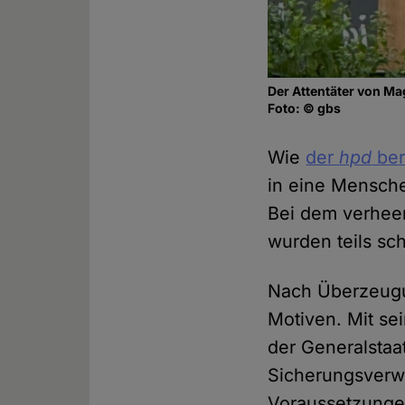
Der Attentäter von M
Foto: © gbs
Wie
der
hpd
ber
in eine Mensch
Bei dem verhee
wurden teils sch
Nach Überzeugu
Motiven. Mit se
der Generalstaa
Sicherungsverwa
Voraussetzungen