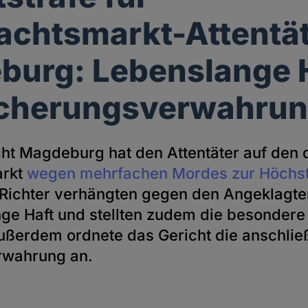
chtsmarkt-Attentät
urg: Lebenslange 
icherungsverwahru
ht Magdeburg hat den Attentäter auf den 
arkt
wegen mehrfachen Mordes zur Höchst
 Richter verhängten gegen den Angeklagte
nge Haft und stellten zudem die besonder
Außerdem ordnete das Gericht die anschli
rwahrung an.