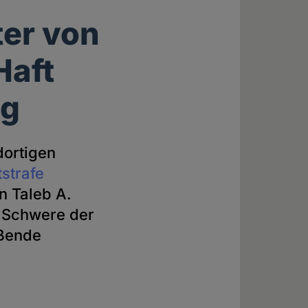
er von
Haft
ng
dortigen
strafe
n Taleb A.
e Schwere der
eßende