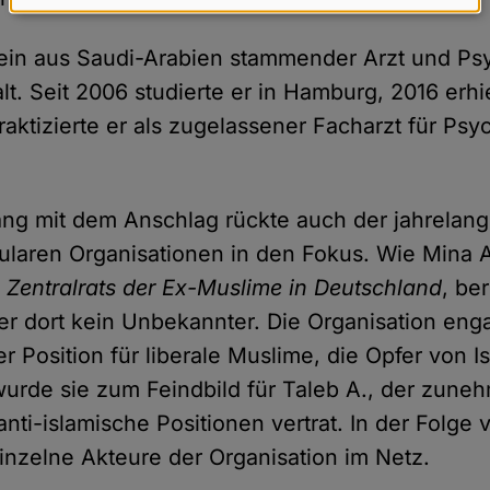
Daten
und
 ein aus Saudi-Arabien stammender Arzt und Psyc
Cookies
lt. Seit 2006 studierte er in Hamburg, 2016 erhie
aktizierte er als zugelassener Facharzt für Psyc
.
g mit dem Anschlag rückte auch der jahrelange
kularen Organisationen in den Fokus. Wie Mina 
s
Zentralrats der Ex-Muslime in Deutschland
, be
er dort kein Unbekannter. Die Organisation enga
her Position für liberale Muslime, die Opfer von 
urde sie zum Feindbild für Taleb A., der zune
anti-islamische Positionen vertrat. In der Folg
 einzelne Akteure der Organisation im Netz.