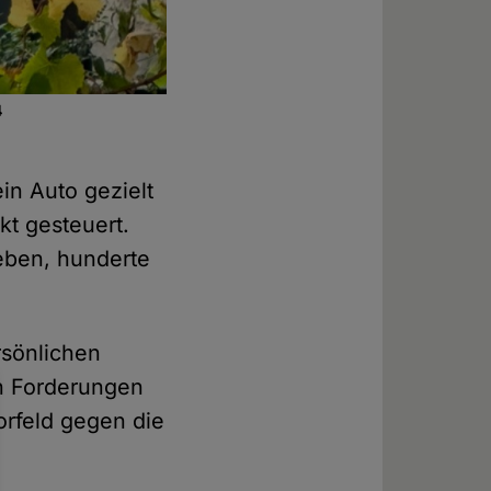
4
in Auto gezielt
t gesteuert.
eben, hunderte
rsönlichen
en Forderungen
orfeld gegen die