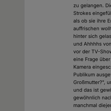
zu gelangen. Di
Strokes eingefü
als ob sie ihre
auffrischen wol
hinter sich gel
und Ahhhhs vom
vor der TV-Show
eine Frage über
Kamera eingesc
Publikum ausgew
Großmutter?", un
und das ist gewi
gewöhnlich nach
manchmal diejen