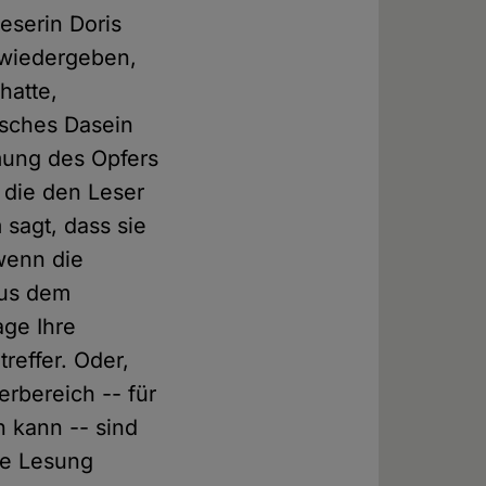
eserin Doris
 wiedergeben,
hatte,
isches Dasein
mung des Opfers
 die den Leser
sagt, dass sie
 wenn die
aus dem
age Ihre
reffer. Oder,
erbereich -- für
 kann -- sind
te Lesung