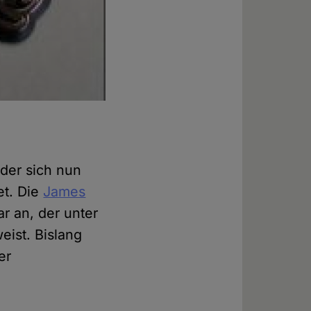
der sich nun
et.
Die
James
ar an, der unter
eist. Bislang
er