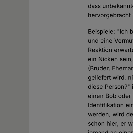
dass unbekannt
hervorgebracht w
Beispiele: "Ich
und eine Vermut
Reaktion erwart
ein Nicken sein,
(Bruder, Ehema
geliefert wird, 
diese Person?" 
einen Bob oder 
Identifikation e
werden, wird de
schon hier, er 
jemand an einen