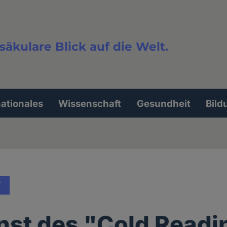
säkulare Blick auf die Welt.
extsuche
nationales
Wissenschaft
Gesundheit
Bild
T
nst des "Cold Readi