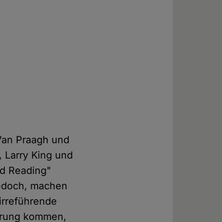
Van Praagh und
, Larry King und
ld Reading"
jedoch, machen
irreführende
gerung kommen,