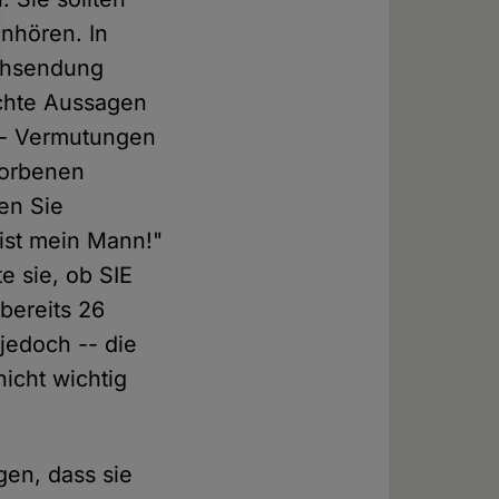
nhören. In
sehsendung
echte Aussagen
-- Vermutungen
torbenen
en Sie
 ist mein Mann!"
te sie, ob SIE
bereits 26
jedoch -- die
nicht wichtig
en, dass sie