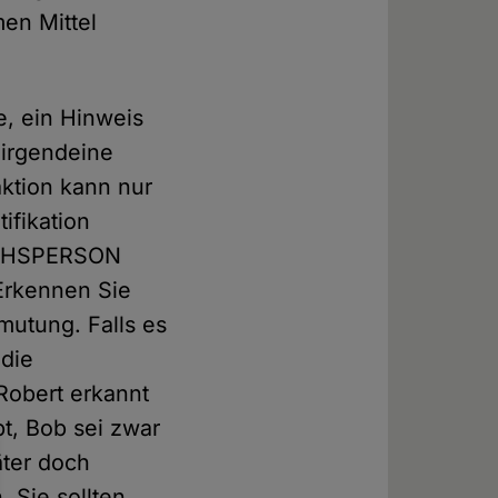
en Mittel
e, ein Hinweis
 irgendeine
aktion kann nur
ifikation
SUCHSPERSON
 Erkennen Sie
mutung. Falls es
 die
 Robert erkannt
t, Bob sei zwar
äter doch
 Sie sollten