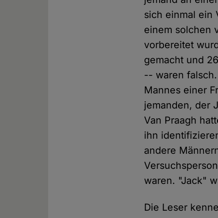
sich einmal ein
einem solchen 
vorbereitet wu
gemacht und 26
-- waren falsc
Mannes einer Fr
jemanden, der Ja
Van Praagh hatte 
ihn identifizie
andere Männerna
Versuchsperson -
waren. "Jack" wa
Die Leser kenne