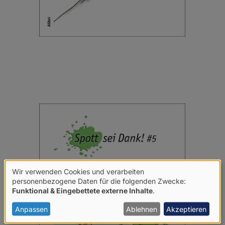
Wir verwenden Cookies und verarbeiten
Verwendung
personenbezogene Daten für die folgenden Zwecke:
Funktional & Eingebettete externe Inhalte
.
von
personenbezogenen
Anpassen
Ablehnen
Akzeptieren
Daten