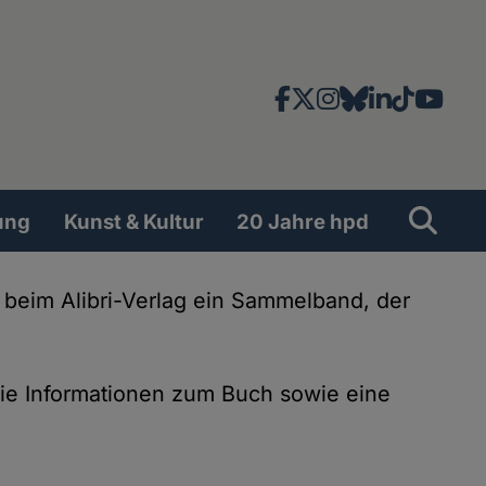
Facebook
X
Instagram
Bluesky
LinkedIn
TikTok
YouT
News-
und
Social
Suche
Su
ung
Kunst & Kultur
20 Jahre hpd
Network
 beim Alibri-Verlag ein Sammelband, der
Sie Informationen zum Buch sowie eine