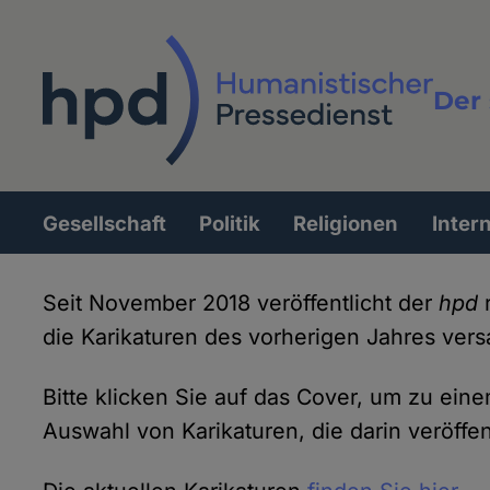
Direkt
zum
Inhalt
Der 
Vollt
Gesellschaft
Politik
Religionen
Inter
Hauptnavigation
Seit November 2018 veröffentlicht der
hpd
r
die Karikaturen des vorherigen Jahres ver
Bitte klicken Sie auf das Cover, um zu ei
Auswahl von Karikaturen, die darin veröffen