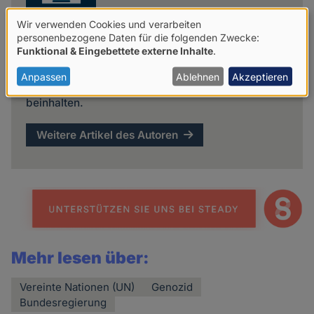
Wir verwenden Cookies und verarbeiten
Verwendung
personenbezogene Daten für die folgenden Zwecke:
Red.
Funktional & Eingebettete externe Inhalte
.
von
Mit "Red." sind Artikel gekennzeichnet, die
personenbezogenen
Anpassen
Ablehnen
Akzeptieren
redaktionell bearbeitete Pressemitteilungen
Daten
beinhalten.
und
Weitere Artikel des Autoren
Cookies
Mehr lesen über:
Vereinte Nationen (UN)
Genozid
Bundesregierung