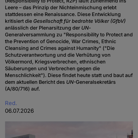
(Responsibility to Protect, R2P) läuft zunehmend ins
Leere – das Prinzip der Nichteinmischung erlebt
stattdessen eine Renaissance. Diese Entwicklung
kritisiert die
Gesellschaft für bedrohte Völker (GfbV)
anlässlich der Plenarsitzung der
UN
-
Generalversammlung zu "Responsibility to Protect and
the Prevention of Genocide, War Crimes, Ethnic
Cleansing and Crimes against Humanity" ("Die
Schutzverantwortung und die Verhütung von
Völkermord, Kriegsverbrechen, ethnischen
Säuberungen und Verbrechen gegen die
Menschlichkeit"). Diese findet heute statt und baut auf
dem aktuellen Bericht des
UN
-Generalsekretärs
(A/80/716) auf.
Red.
06.07.2026