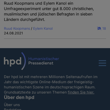
Cookies
Ruud Koopmans und Eylem Kanol ein
Umfrageexperiment unter gut 8.000 christlichen,
muslimischen und jüdischen Befragten in sieben
Ländern durchgeführt.
Ruud Koopmans
/
Eylem Kanol
18
24.08.2021
Menu
Der hpd ist mit mehreren Millionen Seitenaufrufen im
Jahr das wichtigste Online-Medium der freigeistig-
humanistischen Szene im deutschsprachigen Raum.
Grundsatztexte zu unseren Themen
finden Sie hier.
Über den hpd
Über uns
Redaktion