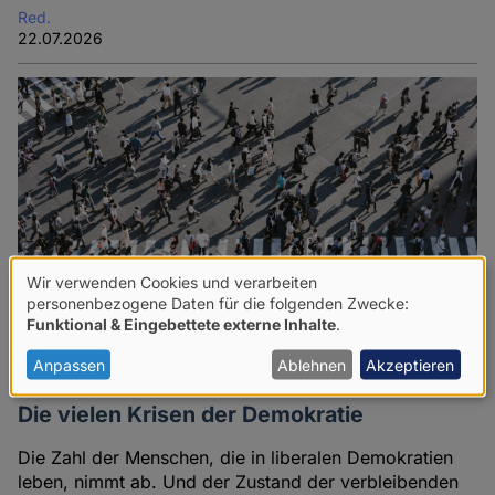
Red.
22.07.2026
Wir verwenden Cookies und verarbeiten
Verwendung
personenbezogene Daten für die folgenden Zwecke:
Funktional & Eingebettete externe Inhalte
.
von
personenbezogenen
Anpassen
Ablehnen
Akzeptieren
Daten
Die vielen Krisen der Demokratie
und
Die Zahl der Menschen, die in liberalen Demokratien
Cookies
leben, nimmt ab. Und der Zustand der verbleibenden