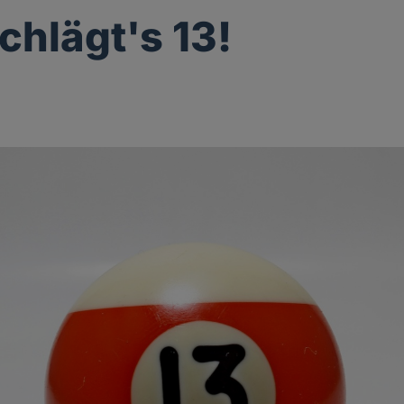
chlägt's 13!
g