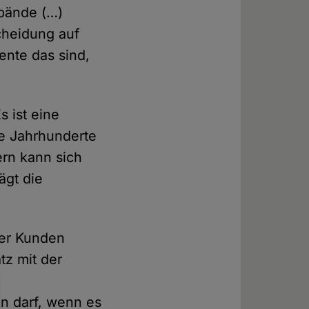
bände (…)
cheidung auf
nte das sind,
s ist eine
le Jahrhunderte
ern kann sich
ägt die
rer Kunden
tz mit der
en darf, wenn es