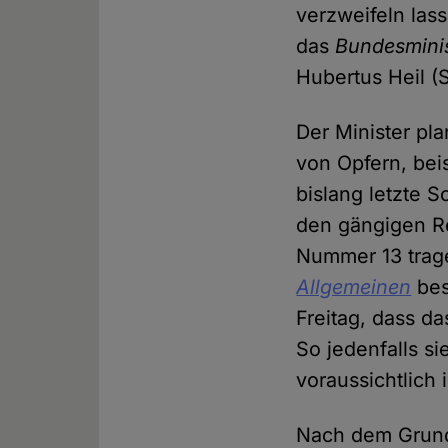
verzweifeln las
das
Bundesminis
Hubertus Heil (
Der Minister pl
von Opfern, bei
bislang letzte 
den gängigen R
Nummer 13 trage
Allgemeinen
bes
Freitag, dass d
So jedenfalls si
voraussichtlich
Nach dem Grund 