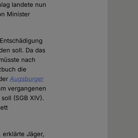
hlag landete nun
n Minister
e Entschädigung
den soll. Da das
 müsste nach
zbuch die
 der
Augsburger
r am vergangenen
soll (SGB XIV).
ett
erklärte Jäger,