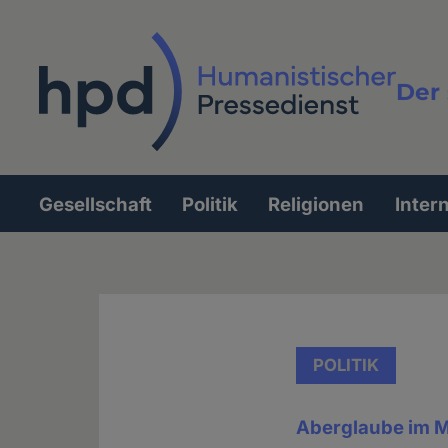
Direkt
zum
Inhalt
Der 
Vollt
Gesellschaft
Politik
Religionen
Inter
Hauptnavigation
POLITIK
Aberglaube im M