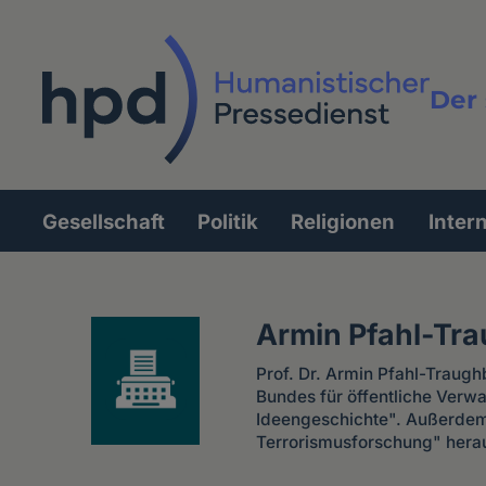
Direkt
zum
Inhalt
Der 
Vollt
Gesellschaft
Politik
Religionen
Inter
Hauptnavigation
Armin Pfahl-Tr
Prof. Dr. Armin Pfahl-Traugh
Bundes für öffentliche Verw
Ideengeschichte". Außerdem 
Terrorismusforschung" hera