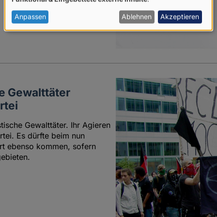
von
personenbezogenen
Anpassen
Ablehnen
Akzeptieren
Daten
und
Cookies
e Gewalttäter
rtei
ische Gewalttäter. Ihr Agieren
tei. Es dürfte beim nun
rt ebenso kommen, sofern
gebieten.