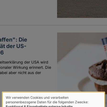
ffen": Die
ät der US-
76
eitserklärung der USA wird
ionaler Wirkung erinnert. Die
abei aber nicht aus der
Wir verwenden Cookies und verarbeiten
Verwendung
personenbezogene Daten für die folgenden Zwecke:
Funktional & Eingebettete externe Inhalte
.