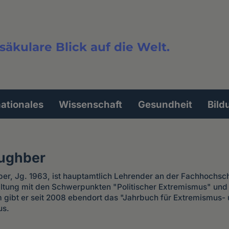
säkulare Blick auf die Welt.
extsuche
nationales
Wissenschaft
Gesundheit
Bild
aughber
ber, Jg. 1963, ist hauptamtlich Lehrender an der Fachhochsc
altung mit den Schwerpunkten "Politischer Extremismus" und 
gibt er seit 2008 ebendort das "Jahrbuch für Extremismus-
us.