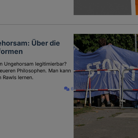
ehorsam: Über die
tformen
en Ungehorsam legitimierbar?
neueren Philosophen. Man kann
 Rawls lernen.
6