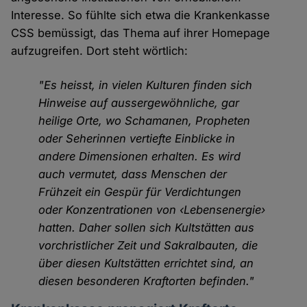
Interesse. So fühlte sich etwa die Krankenkasse
CSS bemüssigt, das Thema auf ihrer Homepage
aufzugreifen. Dort steht wörtlich:
"Es heisst, in vielen Kulturen finden sich
Hinweise auf aus­ser­ge­wöhn­liche, gar
heilige Orte, wo Scha­ma­nen, Propheten
oder Seherinnen vertiefte Einblicke in
andere Dimensionen erhalten. Es wird
auch vermutet, dass Menschen der
Frühzeit ein Gespür für Ver­dich­tun­gen
oder Kon­zen­tra­tion­en von ‹Lebens­energie›
hatten. Daher sollen sich Kultstätten aus
vor­christ­lich­er Zeit und Sakralbauten, die
über diesen Kultstätten errichtet sind, an
diesen besonderen Kraftorten befinden."