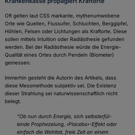
Krankenkasse propagiert Kraftorte
Oft gelten laut CSS markante, my­then­um­wo­bene
Orte wie Quellen, Fluss­ufer, Schluchten, Berggipfel,
Höhlen, Felsen oder Lichtungen als Kraftorte. Diese
sollen mittels Intuition oder Radiästhesie gefunden
werden. Bei der Radiästhesie würde die Energie-
Qualität eines Ortes durch Pendeln (Biometer)
gemessen.
Immerhin gesteht die Autorin des Artikels, dass
diese Messmethode subjektiv sei. Die Existenz
dieser Strahlung sei natur­wis­sen­schaft­lich nicht
belegt.
"Ob nun durch Energie, sich selbst­erfül­
lende Prophezeiung, ‹Placebo›-­Effekt oder
einfach die Wohltat, freie Zeit an einem