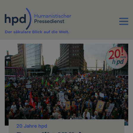
Direkt
zum
Inhalt
Menu
Der säkulare Blick auf die Welt.
20 Jahre hpd