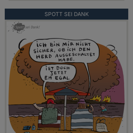
Externer
SPOTT SEI DANK
Link
zu:
https://spottseidank.de