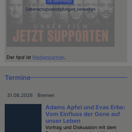
Ja (einmalig)
Datenschutzeinstellungen verwalten
Der
hpd
ist
Medienpartner
.
Termine
31.08.2026
Bremen
Datum
Ort
Adams Apfel und Evas Erbe:
Vom Einfluss der Gene auf
unser Leben
Vortrag und Diskussion mit dem