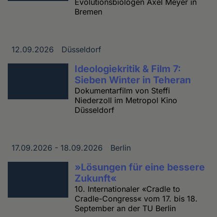
Evolutionsbiologen Axel Meyer in
Bremen
12.09.2026
Düsseldorf
Datum
Ort
Ideologiekritik & Film 7:
Sieben Winter in Teheran
Dokumentarfilm von Steffi
Niederzoll im Metropol Kino
Düsseldorf
17.09.2026 - 18.09.2026
Berlin
Datum
Ort
»Lösungen für eine bessere
Zukunft«
10. Internationaler «Cradle to
Cradle-Congress« vom 17. bis 18.
September an der TU Berlin