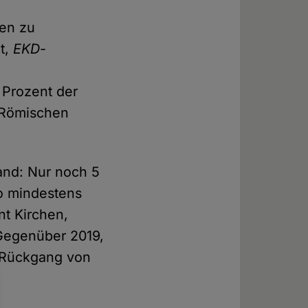
ten zu
t,
EKD
-
 Prozent der
n Römischen
land: Nur noch 5
o mindestens
nt Kirchen,
Gegenüber 2019,
n Rückgang von