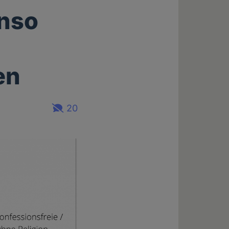
enso
en
20