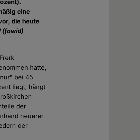
ozent).
mäßig eine
or, die heute
 (fowid)
 Frerk
genommen hatte,
nur" bei 45
ent liegt, hängt
Großkirchen
teile der
 anhand neuerer
iedern der