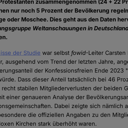
 Protestanten zusammengenommen (24 + 22 Pr
hen nur noch 5 Prozent der Bevölkerung regel
e oder Moschee. Dies geht aus den Daten herv
ungsgruppe Weltanschauungen in Deutschland
en.
isse der Studie
war selbst
fowid
-Leiter Carsten
er, ausgehend vom Trend der letzten Jahre, an
erungsanteil der Konfessionsfreien Ende 2023 "
ürde. Dass dieser Anteil tatsächlich bei 46 Proz
 recht stabilen Mitgliederverlusten der beiden 
t einer genaueren Analyse der Bevölkerungsan
ionsgemeinschaften. Dabei zeigte sich nämlich
besondere die offiziellen Angaben zu den Mitgl
odoxen Kirchen stark überhöht waren.