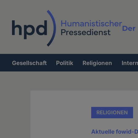
Direkt
zum
Inhalt
Der 
Vollt
Gesellschaft
Politik
Religionen
Inter
Hauptnavigation
RELIGIONEN
Aktuelle fowid-