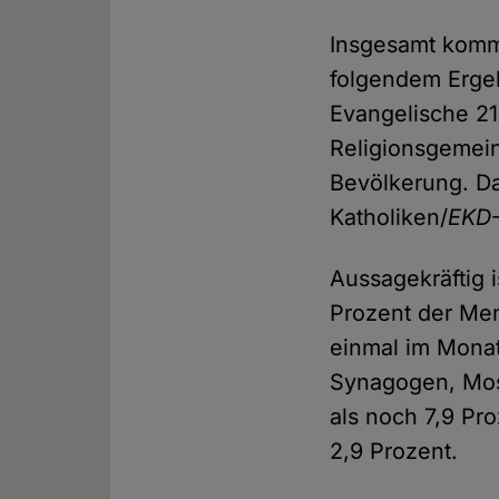
Insgesamt kom
folgendem Ergeb
Evangelische 21
Religionsgemein
Bevölkerung. Da
Katholiken/
EKD
Aussagekräftig 
Prozent der Me
einmal im Monat
Synagogen, Mos
als noch 7,9 Pr
2,9 Prozent.