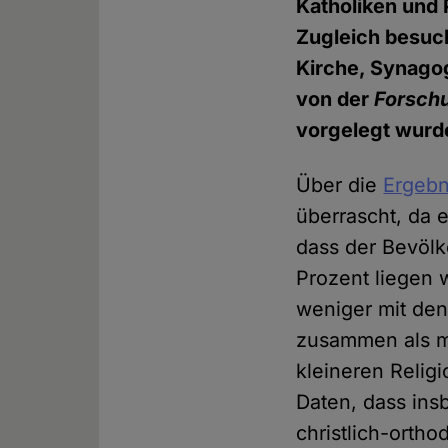
Katholiken und
Zugleich besuc
Kirche, Synagog
von der
Forsch
vorgelegt wurd
Über die
Ergebn
überrascht, da 
dass der Bevölk
Prozent liegen w
weniger mit den
zusammen als mi
kleineren Relig
Daten, dass ins
christlich-orth