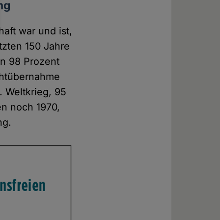
ng
aft war und ist,
tzten 150 Jahre
en 98 Prozent
achtübernahme
. Weltkrieg, 95
en noch 1970,
ng.