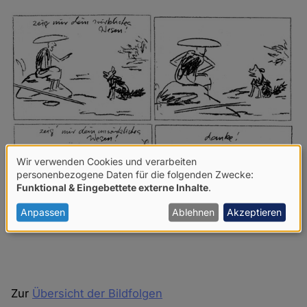
Wir verwenden Cookies und verarbeiten
Verwendung
personenbezogene Daten für die folgenden Zwecke:
Funktional & Eingebettete externe Inhalte
.
von
personenbezogenen
Anpassen
Ablehnen
Akzeptieren
Daten
und
Cookies
Zur
Übersicht der Bildfolgen