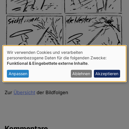
Wir verwenden Cookies und verarbeiten
Verwendung
personenbezogene Daten für die folgenden Zwecke:
Funktional & Eingebettete externe Inhalte
.
von
personenbezogenen
Anpassen
Ablehnen
Akzeptieren
Daten
und
Zur
Übersicht
der Bildfolgen
Cookies
Kommentare