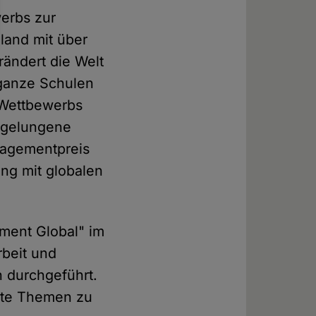
erbs zur
land mit über
rändert die Welt
 ganze Schulen
 Wettbewerbs
 gelungene
gagementpreis
ung mit globalen
ment Global" im
rbeit und
 durchgeführt.
eite Themen zu