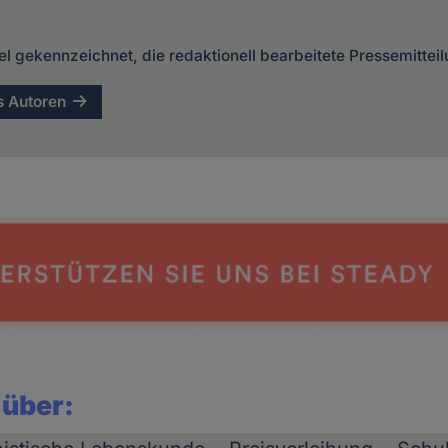
kel gekennzeichnet, die redaktionell bearbeitete Pressemittei
s Autoren
 über: