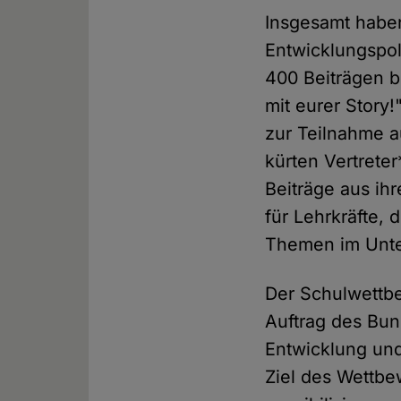
Insgesamt habe
Entwicklungspol
400 Beiträgen b
mit eurer Story
zur Teilnahme a
kürten Vertret
Beiträge aus ih
für Lehrkräfte,
Themen im Unter
Der Schulwettbe
Auftrag des Bun
Entwicklung und
Ziel des Wettbe