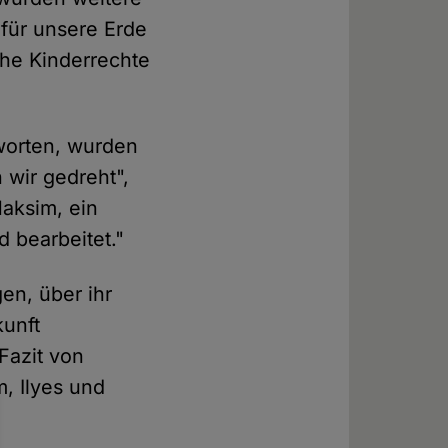
 für unsere Erde
he Kinderrechte
worten, wurden
 wir gedreht",
Maksim, ein
 bearbeitet."
en, über ihr
kunft
Fazit von
m, Ilyes und