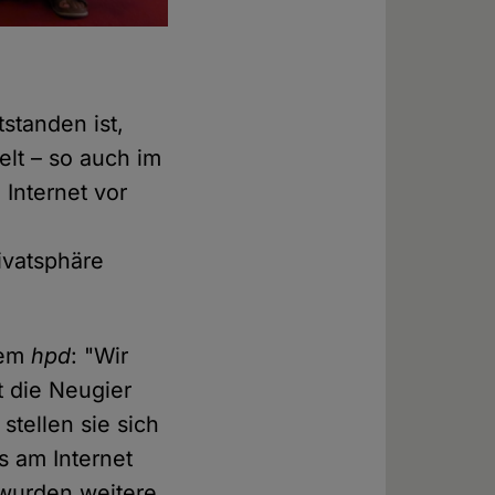
standen ist,
lt – so auch im
 Internet vor
ivatsphäre
dem
hpd
: "Wir
 die Neugier
stellen sie sich
s am Internet
 wurden weitere