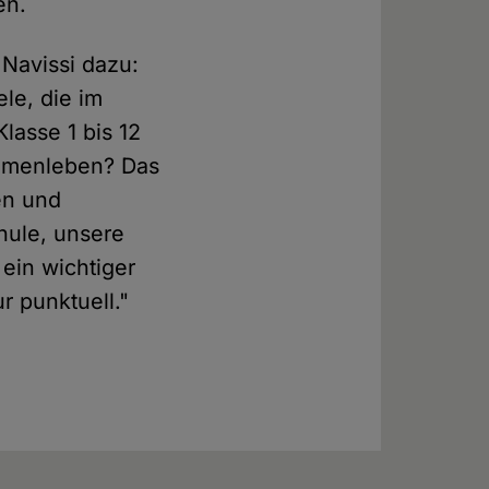
en.
Navissi dazu:
le, die im
asse 1 bis 12
ammenleben? Das
en und
hule, unsere
 ein wichtiger
ur punktuell."