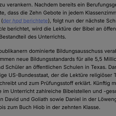
zu verankern. Nachdem bereits ein Berufungsge
te, dass die Zehn Gebote in jedem Klassenzim
 (
der
hpd
berichtete
), folgt nun der nächste Schr
cle
berichtet, wird die Lektüre der Bibel an öffe
Bestandteil des Unterrichts.
ublikanern dominierte Bildungsausschuss vera
immen neue Bildungsstandards für alle 5,5 Mill
d Schüler an öffentlichen Schulen in Texas. Dam
ige US-Bundesstaat, der die Lektüre religiöser 
schreibt und zum Prüfungsstoff erklärt. Künftig 
 im Unterricht zahlreiche Bibelstellen und -ges
on David und Goliath sowie Daniel in der Löwen
bis zum Buch Hiob in der zehnten Klasse.