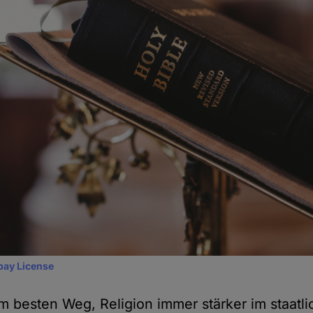
bay License
em besten Weg, Religion immer stärker im staatl