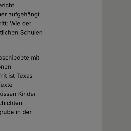
richt
mer aufgehängt
itt: Wie der
ntlichen Schulen
bschiedete mit
ionen
it ist Texas
Texte
müssen Kinder
chichten
grube in der