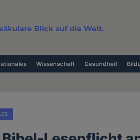
säkulare Blick auf die Welt.
extsuche
nationales
Wissenschaft
Gesundheit
Bild
LES
 Bibel-Lesepflicht a