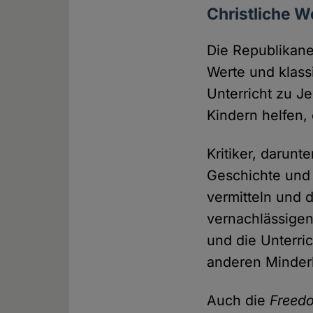
Christliche We
Die Republikaner
Werte und klass
Unterricht zu J
Kindern helfen,
Kritiker, darun
Geschichte und L
vermitteln und d
vernachlässigen
und die Unterri
anderen Minderh
Auch die
Freedo