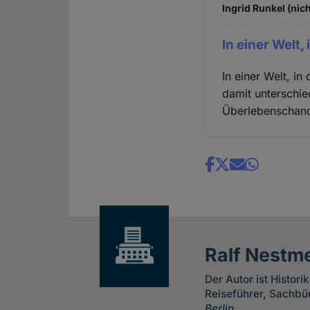
Ingrid Runkel (nic
In einer Welt,
In einer Welt, i
damit unterschied
Überlebenschanc
Share
news
Ralf Nestm
Der Autor ist Histori
Reiseführer, Sachbü
Berlin
.