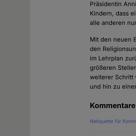
Präsidentin Anni
Kindern, dass e
alle anderen nu
Mit den neuen B
den Religionsunt
im Lehrplan zur
größeren Stellen
weiterer Schrit
und hin zu eine
Kommentar
Netiquette für Kom