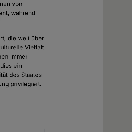
ionen von
ient, während
t, die weit über
lturelle Vielfalt
inen immer
 dies ein
tät des Staates
g privilegiert.