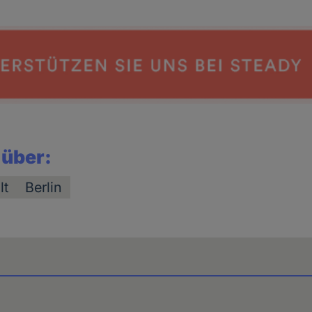
 über:
lt
Berlin