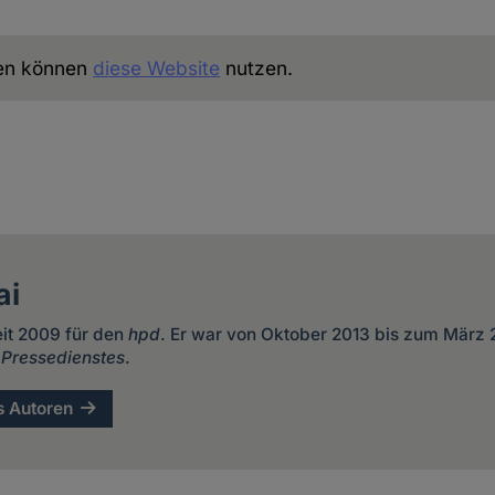
uen können
diese Website
nutzen.
ai
eit 2009 für den
hpd
. Er war von Oktober 2013 bis zum März
 Pressedienstes
.
s Autoren