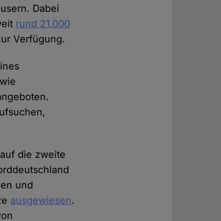
äusern. Dabei
weit
rund 21.000
zur Verfügung.
ines
owie
angeboten.
aufsuchen,
 auf die zweite
Norddeutschland
gen und
tze
ausgewiesen
.
von