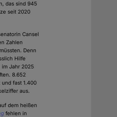
en, das sind 945
tze seit 2020
enatorin Cansel
len Zahlen
 müssten. Denn
slich Hilfe
 im Jahr 2025
ften. 8.652
 und fast 1.400
lziffer aus.
 auf dem heißen
ng
fehlen in