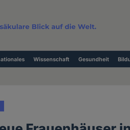
säkulare Blick auf die Welt.
extsuche
nationales
Wissenschaft
Gesundheit
Bild
eue Frauenhäuser in