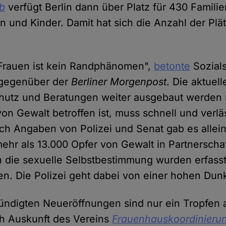
bb
verfügt Berlin dann über Platz für 430 Famili
n und Kinder. Damit hat sich die Anzahl der Plä
Frauen ist kein Randphänomen",
betonte
Sozials
) gegenüber der
Berliner Morgenpost
. Die aktuel
chutz und Beratungen weiter ausgebaut werden
von Gewalt betroffen ist, muss schnell und verläs
h Angaben von Polizei und Senat gab es allein
 mehr als 13.000 Opfer von Gewalt in Partnerscha
n die sexuelle Selbstbestimmung wurden erfasst
n. Die Polizei geht dabei von einer hohen Dunke
ündigten Neueröffnungen sind nur ein Tropfen
ch Auskunft des Vereins
Frauenhauskoordinieru