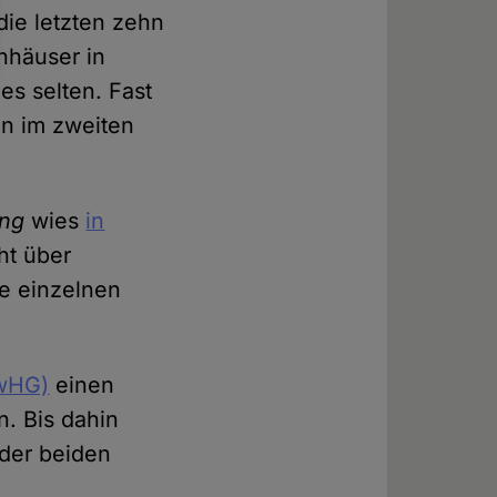
die letzten zehn
nhäuser in
es selten. Fast
n im zweiten
ung
wies
in
ht über
ie einzelnen
ewHG)
einen
. Bis dahin
 der beiden