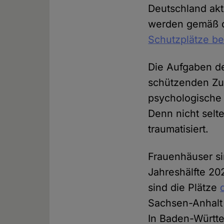
Deutschland akt
werden gemäß d
Schutzplätze be
Die Aufgaben de
schützenden Zuf
psychologische 
Denn nicht selt
traumatisiert.
Frauenhäuser sin
Jahreshälfte 20
sind die Plätze
Sachsen-Anhalt
In Baden-Württe